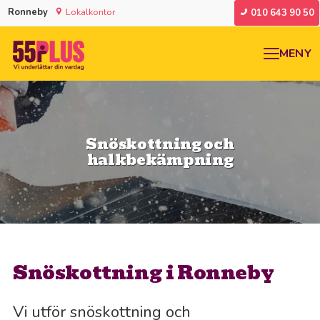
Ronneby
Lokalkontor
010 643 90 50
MENY
Snöskottning och
halkbekämpning
Snöskottning i Ronneby
Vi utför snöskottning och