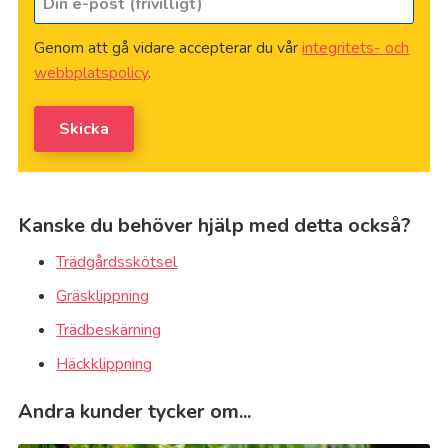
e-
dig
post
på
*
Genom att gå vidare accepterar du vår
integritets- och
(frivilligt)
webbplatspolicy
.
Skicka
Kanske du behöver hjälp med detta också?
Trädgårdsskötsel
Gräsklippning
Trädbeskärning
Häckklippning
Andra kunder tycker om...