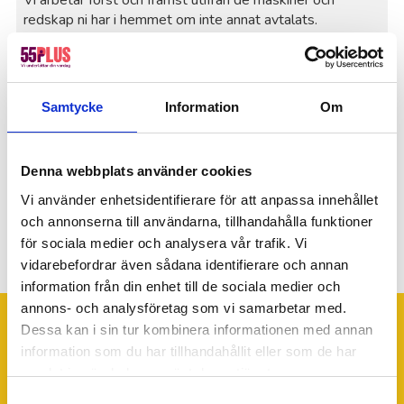
redskap ni har i hemmet om inte annat avtalats.
Möjlighet att hyra av oss finns om ni saknar det som
krävs för uppdraget.
Betalning
Samtycke
Information
Om
Vi fakturerar en gång i månaden (20 dagars
betalningstid), vilket innebär att ni får en samlingsfaktura
på månadens totala arbete även om ni har hjälp flera
gånger under månaden. Eventuellt RUT-avdrag gör vi
Denna webbplats använder cookies
direkt på er faktura. Mer information finns på
Vi använder enhetsidentifierare för att anpassa innehållet
Skatteverkets hemsida
.
och annonserna till användarna, tillhandahålla funktioner
för sociala medier och analysera vår trafik. Vi
vidarebefordrar även sådana identifierare och annan
information från din enhet till de sociala medier och
annons- och analysföretag som vi samarbetar med.
Dessa kan i sin tur kombinera informationen med annan
information som du har tillhandahållit eller som de har
samlat in när du har använt deras tjänster.
Trustpilot
Samtyckesval