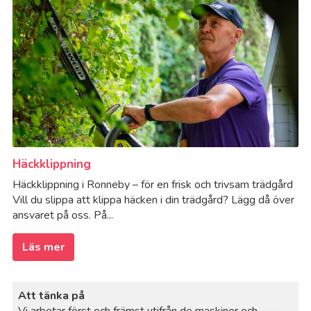
Häckklippning
Häckklippning i Ronneby – för en frisk och trivsam trädgård
Vill du slippa att klippa häcken i din trädgård? Lägg då över
ansvaret på oss. På...
Läs mer
Att tänka på
Vi arbetar först och främst utifrån de maskiner och