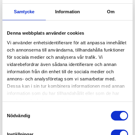
Badrumsstädning
Samtycke
Information
Om
I badrummet rengörs all sanitet, även under och
runt badkaret, så att inget smuts eller damm
Denna webbplats använder cookies
lämnas kvar. Vi rengör kakelväggar och ventiler,
Vi använder enhetsidentifierare för att anpassa innehållet
samt ser till att golvbrunnar är fria från hårrester
och annonserna till användarna, tillhandahålla funktioner
och annat som kan blockera avloppet. För att
för sociala medier och analysera vår trafik. Vi
undvika risken för skador brukar vi inte demontera
vidarebefordrar även sådana identifierare och annan
vattenlåset när vi rengör handfatet.
information från din enhet till de sociala medier och
annons- och analysföretag som vi samarbetar med.
Dessa kan i sin tur kombinera informationen med annan
Tvättstuga och förvaring
information som du har tillhandahållit eller som de har
Tvättmaskin, torktumlare och torkskåp rengörs
samlat in när du har använt deras tjänster.
grundligt, både in- och utvändigt, av vårt team. Vi
Samtyckesval
rengör även bakom och under maskinerna om det
Nödvändig
är möjligt. Förvaringsutrymmen som garderober
och skåp dammtorkas och avtorkas för att
Inställningar