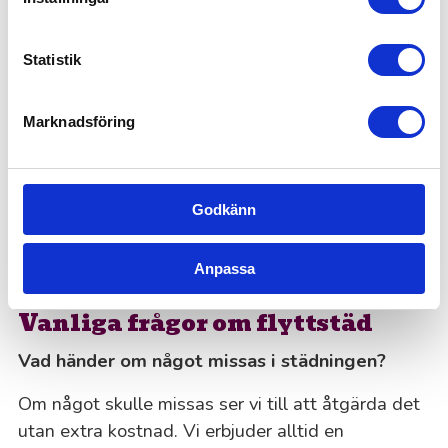
avlägsna smuts och damm.
Statistik
Detta säger våra kunder om oss
Marknadsföring
“55Plus har hjälpt oss men en visningsstädning
och flyttstädning. Vi har även använt dem till
fönsterputsning på vår egen lägenhet. Jättenöjd
Godkänn
med arbetet och jag rekommenderar 55Plus.”
Jimmy T.
Anpassa
Vanliga frågor om flyttstäd
Vad händer om något missas i städningen?
Om något skulle missas ser vi till att åtgärda det
utan extra kostnad. Vi erbjuder alltid en