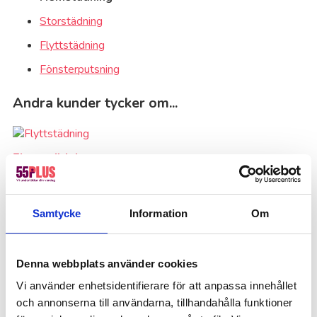
Storstädning
Flyttstädning
Fönsterputsning
Andra kunder tycker om...
Flyttstädning
Flyttstädning i Västerås Slipp stressen med städningen
under flytten – på 55Plus garanterar vi en felfri
flyttstädning i Västerås. Vi ser till...
Samtycke
Information
Om
Läs mer
Denna webbplats använder cookies
Vi använder enhetsidentifierare för att anpassa innehållet
Att tänka på
och annonserna till användarna, tillhandahålla funktioner
Vi arbetar först och främst utifrån det städmaterial ni har i