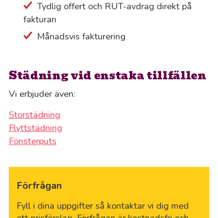
Tydlig offert och RUT-avdrag direkt på
fakturan
Månadsvis fakturering
Städning vid enstaka tillfällen
Vi erbjuder även:
Storstädning
Flyttstädning
Fönsterputs
Förfrågan
Fyll i dina uppgifter så kontaktar vi dig med
ett prisförslag. Förfrågan är kostnadsfri och