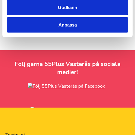
täcker både sak och person upp till 10 miljoner kronor.
Då lokala avvikelser kan förekomma så ber vi dig att ta
Godkänn
kontakt med ditt lokalkontor för mer information.
Anpassa
Följ gärna 55Plus Västerås på sociala
medier!
Trustpilot