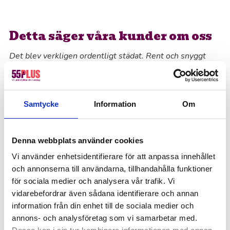
Detta säger våra kunder om oss
Det blev verkligen ordentligt städat. Rent och snyggt
överallt. Luktade gott. Jag har njutit hela veckan av
renheten. Märks att det är en person som vet vad
städning innebär. Är så lycklig att jag hittat er. Bara det
att det är en och samma person varje gång betyder
Samtycke
Information
Om
väldigt mycket.
GB kolli
Denna webbplats använder cookies
Vanliga frågor om
Vi använder enhetsidentifierare för att anpassa innehållet
hemstädning i Vellinge
och annonserna till användarna, tillhandahålla funktioner
för sociala medier och analysera vår trafik. Vi
vidarebefordrar även sådana identifierare och annan
Hur ofta bör jag boka hemstädning?
information från din enhet till de sociala medier och
Det beror helt på vad som passar dig bäst. Många
annons- och analysföretag som vi samarbetar med.