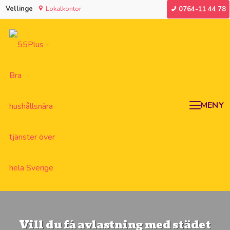
Vellinge
Lokalkontor
0764-11 44 78
MENY
Vill du få avlastning med städet