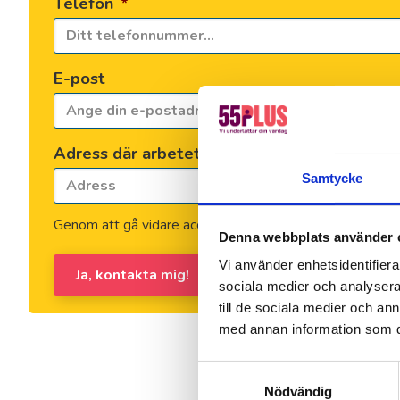
Telefon
*
E-post
Adress där arbetet skall ske
Samtycke
Genom att gå vidare accepterar du vår
integritets- och 
Denna webbplats använder 
Vi använder enhetsidentifierar
Ja, kontakta mig!
sociala medier och analysera 
till de sociala medier och a
med annan information som du 
Samtyckesval
Nödvändig