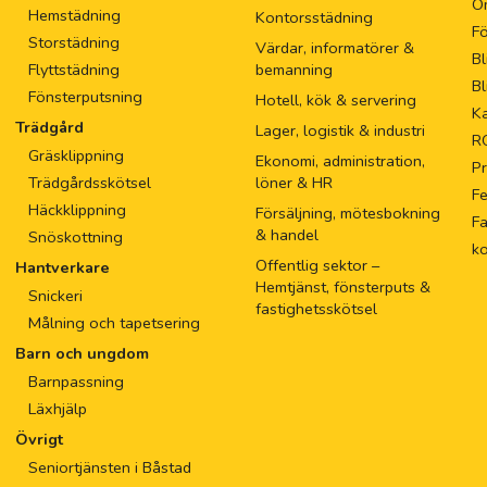
O
Hemstädning
Kontorsstädning
Fö
Storstädning
Värdar, informatörer &
Bl
Flyttstädning
bemanning
Bl
Fönsterputsning
Hotell, kök & servering
Ka
Trädgård
Lager, logistik & industri
R
Gräsklippning
Ekonomi, administration,
Pr
Trädgårdsskötsel
löner & HR
F
Häckklippning
Försäljning, mötesbokning
Fa
& handel
Snöskottning
k
Offentlig sektor –
Hantverkare
Hemtjänst, fönsterputs &
Snickeri
fastighetsskötsel
Målning och tapetsering
Barn och ungdom
Barnpassning
Läxhjälp
Övrigt
Seniortjänsten i Båstad