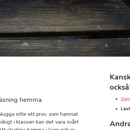
Kansk
också
läsning hemma.
Barn
Läx
plugga inför ett prov, som hamnat
stökigt i klassen kan det vara svårt
Andra
 Att studera hemma i lugn och ro