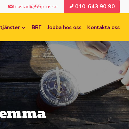
010-643 90 90
bastad@55plus.se
tjänster
BRF
Jobba hos oss
Kontakta oss
 hemma