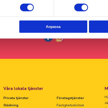
Följ gärna 55Plus Båstad på sociala medier!
Anpassa
Våra lokala tjänster
M
Hä
Privata tjänster
Företagstjänster
Ak
Städning
Fastighetsskötsel