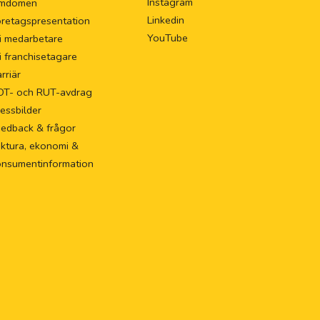
Instagram
mdömen
Linkedin
retagspresentation
YouTube
i medarbetare
i franchisetagare
rriär
OT- och RUT-avdrag
essbilder
eedback & frågor
ktura, ekonomi &
onsumentinformation