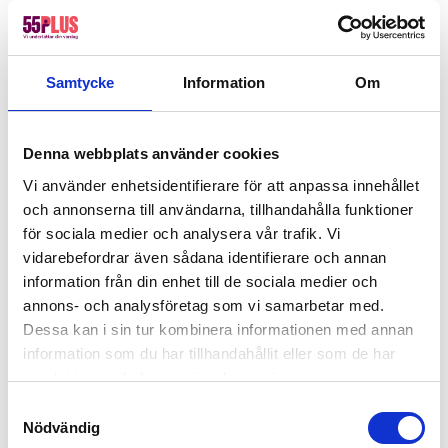
Enköping om gräsklippningen
“Trädgårdsarbete i Enköping blev jättebra!”
Samtycke
Information
Om
Jag känner att jag kan lita på alla jag har kontakt med på
55+. Bra kommunikation & alla är supertrevliga & bra
resultat på de tjänster jag beställt. Städ. Trädgård & nu
Denna webbplats använder cookies
väntar jag på ny altan!
Linda
Vi använder enhetsidentifierare för att anpassa innehållet
och annonserna till användarna, tillhandahålla funktioner
för sociala medier och analysera vår trafik. Vi
Kontakta oss för gräsklippning
vidarebefordrar även sådana identifierare och annan
i Enköping
information från din enhet till de sociala medier och
annons- och analysföretag som vi samarbetar med.
Gräsklippning är inte för alla. För vissa kan det
Dessa kan i sin tur kombinera informationen med annan
vara en fysisk utmaning som de inte klarar av,
information som du har tillhandahållit eller som de har
samlat in när du har använt deras tjänster.
eller helt enkelt något som inte passar in i deras
stressiga vardag. Boka din tid för gräsklippning i
Samtyckesval
Nödvändig
Enköping, så hör vi av oss för att diskutera dina