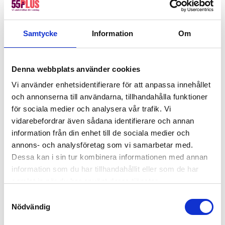
trygghet för både dig och oss om något oväntat
skulle hända under arbetet – och minskar risken
för missförstånd eller tvister längre fram.
Samtycke
Information
Om
Så tycker våra kunder
Denna webbplats använder cookies
★★★★★
Vi använder enhetsidentifierare för att anpassa innehållet
och annonserna till användarna, tillhandahålla funktioner
för sociala medier och analysera vår trafik. Vi
Rekommenderar 55Plus!
vidarebefordrar även sådana identifierare och annan
Smidig och personlig kontakt, både vid
information från din enhet till de sociala medier och
uppstart och med personen som
annons- och analysföretag som vi samarbetar med.
utförde arbetet. Arbetet är väl utfört och
Dessa kan i sin tur kombinera informationen med annan
priset är väldigt rimligt.
–
Micaela
via
information som du har tillhandahållit eller som de har
Trustpilot.
samlat in när du har använt deras tjänster.
Samtyckesval
Nödvändig
Boka snickare i Enskede, Årsta,