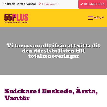
Enskede-Årsta-Vantör
Lokalkontor
010-643 9061
MENY
Vi tar oss an allt ifrån att sätta dit
den där sista listen till
totalrenoveringar
Snickare i Enskede, Årsta,
Vantör