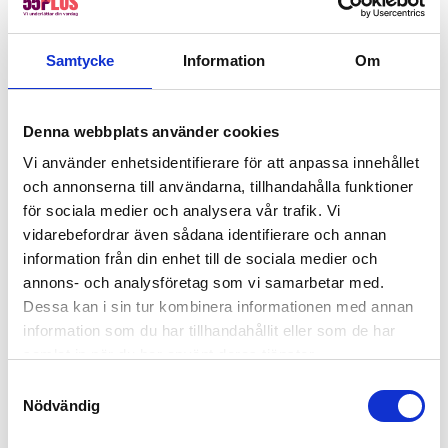
Så tycker våra kunder
Samtycke
Information
Om
★★★★★
Denna webbplats använder cookies
Rekommenderar 55Plus!
Vi använder enhetsidentifierare för att anpassa innehållet
Smidig och personlig kontakt, både vid
och annonserna till användarna, tillhandahålla funktioner
uppstart och med personen som
för sociala medier och analysera vår trafik. Vi
utförde arbetet. Arbetet är väl utfört och
vidarebefordrar även sådana identifierare och annan
priset är väldigt rimligt.
–
Micaela
via
information från din enhet till de sociala medier och
Trustpilot.
annons- och analysföretag som vi samarbetar med.
Dessa kan i sin tur kombinera informationen med annan
information som du har tillhandahållit eller som de har
Boka snickare i Farsta redan
samlat in när du har använt deras tjänster.
idag
Samtyckesval
Nödvändig
Behöver du en bra snickare i Farsta? Då har du