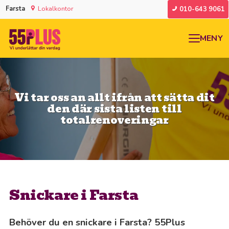
Farsta
Lokalkontor
010-643 9061
MENY
Vi tar oss an allt ifrån att sätta dit
den där sista listen till
totalrenoveringar
Snickare i Farsta
Behöver du en snickare i Farsta? 55Plus