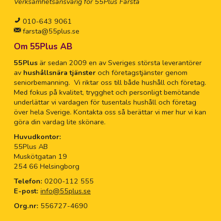
Verksamhetsansvarig för 55Plus Farsta
010-643 9061
farsta@55plus.se
Om 55Plus AB
55Plus
är sedan 2009 en av Sveriges största leverantörer
av
hushållsnära tjänster
och företagstjänster genom
seniorbemanning. Vi riktar oss till både hushåll och företag.
Med fokus på kvalitet, trygghet och personligt bemötande
underlättar vi vardagen för tusentals hushåll och företag
över hela Sverige. Kontakta oss så berättar vi mer hur vi kan
göra din vardag lite skönare.
Huvudkontor:
55Plus AB
Muskötgatan 19
254 66 Helsingborg
Telefon:
0200-112 555
E-post:
info@55plus.se
Org.nr:
556727-4690