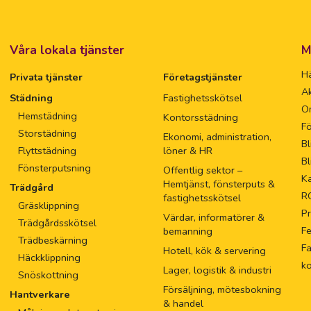
Våra lokala tjänster
M
Hä
Privata tjänster
Företagstjänster
Ak
Städning
Fastighetsskötsel
O
Hemstädning
Kontorsstädning
Fö
Storstädning
Ekonomi, administration,
Bl
Flyttstädning
löner & HR
Bl
Fönsterputsning
Offentlig sektor –
Ka
Hemtjänst, fönsterputs &
Trädgård
R
fastighetsskötsel
Gräsklippning
Pr
Värdar, informatörer &
Trädgårdsskötsel
F
bemanning
Trädbeskärning
Fa
Hotell, kök & servering
Häckklippning
k
Lager, logistik & industri
Snöskottning
Försäljning, mötesbokning
Hantverkare
& handel