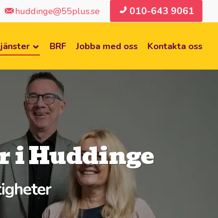
010-643 9061
huddinge@55plus.se
jänster
BRF
Jobba med oss
Kontakta oss
er i Huddinge
tigheter