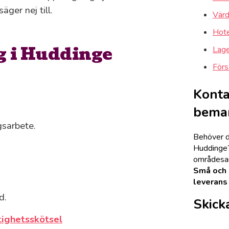
ger nej till.
Värd
Hote
ag i Huddinge
Lager
Förs
Kontak
bema
gsarbete.
Behöver du
Huddinge? 
områdesans
Små och s
leverans
d.
Skicka
tighetsskötsel