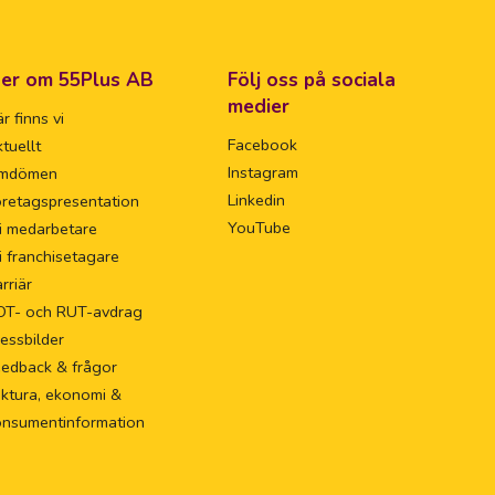
er om 55Plus AB
Följ oss på sociala
medier
r finns vi
Facebook
tuellt
Instagram
mdömen
Linkedin
retagspresentation
YouTube
i medarbetare
i franchisetagare
rriär
OT- och RUT-avdrag
essbilder
eedback & frågor
ktura, ekonomi &
onsumentinformation