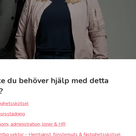
e du behöver hjälp med detta
?
ighetsskötsel
orsstädning
omi, administration, löner & HR
ntlig sektor – Hemtjänst, fönsterputs & fastighetsskötsel