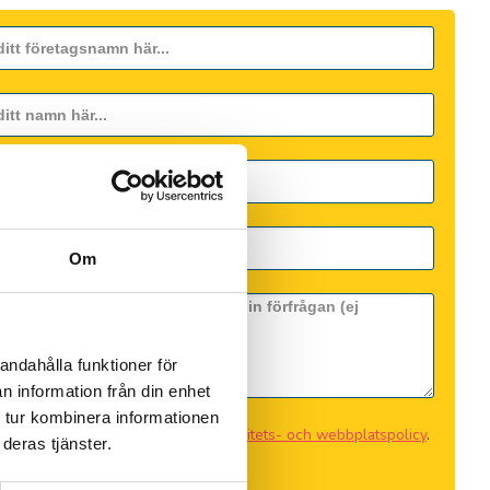
Om
andahålla funktioner för
n information från din enhet
 tur kombinera informationen
tt gå vidare accepterar du vår
integritets- och webbplatspolicy
.
deras tjänster.
 Skicka min förfrågan.