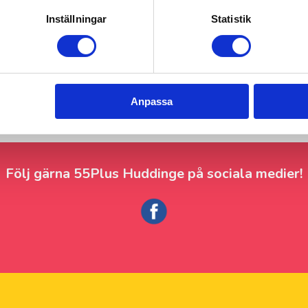
Inställningar
Statistik
Anpassa
Följ gärna 55Plus Huddinge på sociala medier!