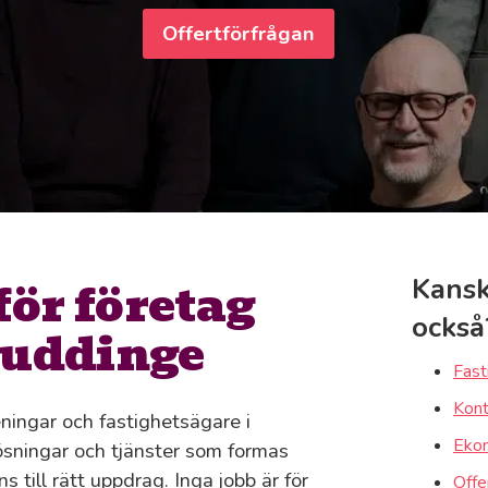
Offertförfrågan
för företag
Kansk
också
 Huddinge
Fast
Kont
eningar och fastighetsägare i
Ekon
ningar och tjänster som formas
 till rätt uppdrag. Inga jobb är för
Offe