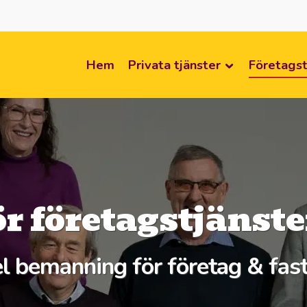
Hem
Privata tjänster
Företagst
ör företagstjänst
l bemanning för företag & fas