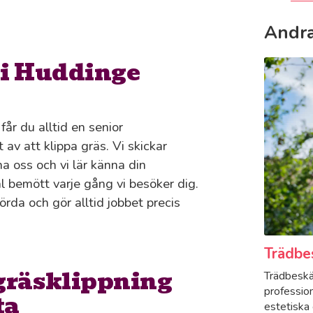
Andra
 i Huddinge
år du alltid en senior
av att klippa gräs. Vi skickar
a oss och vi lär känna din
l bemött varje gång vi besöker dig.
rda och gör alltid jobbet precis
Trädbe
 gräsklippning
Trädbeskär
professio
ta
estetiska o