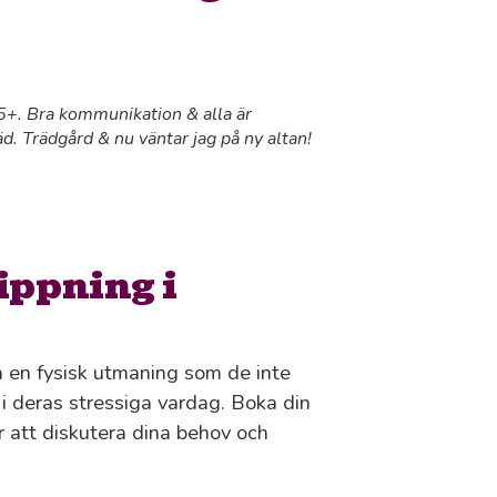
 55+. Bra kommunikation & alla är
äd. Trädgård & nu väntar jag på ny altan!
ippning i
ra en fysisk utmaning som de inte
n i deras stressiga vardag. Boka din
ör att diskutera dina behov och