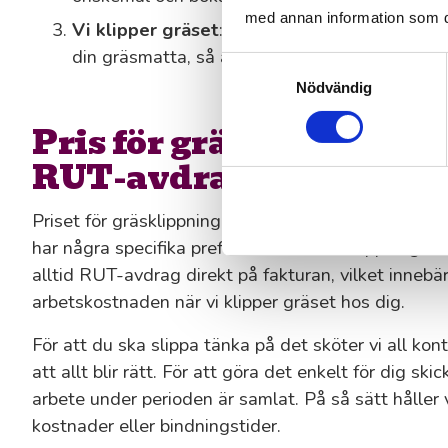
med annan information som du 
Vi klipper gräset
: En av våra medarbetare i 
din gräsmatta, så att du slipper att tänka på d
Samtyckesval
Nödvändig
Pris för gräsklippning 
RUT-avdrag ger halva p
Priset för gräsklippning i Huddinge påverkas av hu
har några specifika preferenser för hur klippningen
alltid RUT-avdrag direkt på fakturan, vilket innebä
arbetskostnaden när vi klipper gräset hos dig.
För att du ska slippa tänka på det sköter vi all kon
att allt blir rätt. För att göra det enkelt för dig ski
arbete under perioden är samlat. På så sätt håller 
kostnader eller bindningstider.