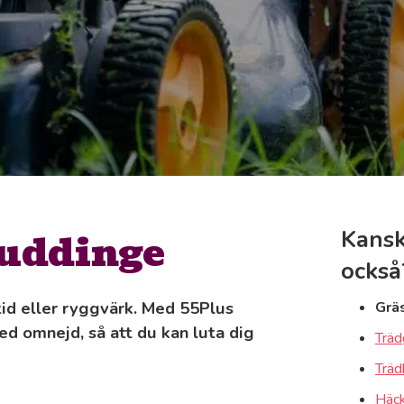
Huddinge
Kansk
också
tid eller ryggvärk. Med 55Plus
Grä
ed omnejd, så att du kan luta dig
Träd
Träd
Häck