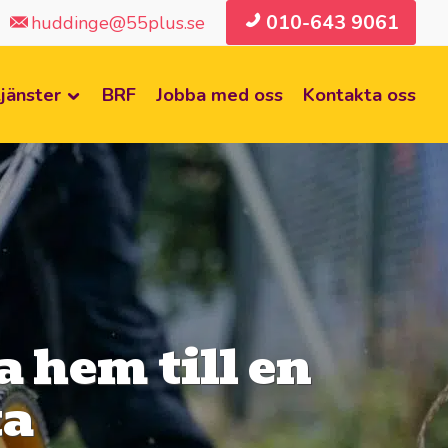
010-643 9061
huddinge@55plus.se
jänster
BRF
Jobba med oss
Kontakta oss
 hem till en
ta