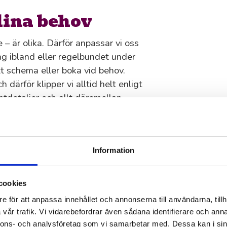
 dina behov
 – är olika. Därför anpassar vi oss
ång ibland eller regelbundet under
t schema eller boka vid behov.
 därför klipper vi alltid helt enligt
antdetaljer och allt däremellan.
ng av oss i
Information
rt kontaktformulär för att berätta om
cookies
e för att anpassa innehållet och annonserna till användarna, tillh
ommer snabbt, går igenom dina
vår trafik. Vi vidarebefordrar även sådana identifierare och anna
båda.
nnons- och analysföretag som vi samarbetar med. Dessa kan i sin