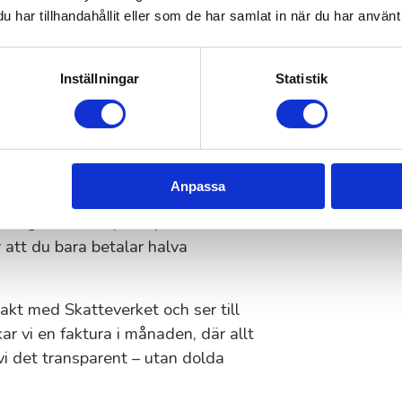
har tillhandahållit eller som de har samlat in när du har använt 
Huddinge besöker dig och klipper
et.
Inställningar
Statistik
i Huddinge –
riset
Anpassa
r stor din gräsmatta är och om du
 ska göras. Som privatperson får du
r att du bara betalar halva
takt med Skatteverket och ser till
ckar vi en faktura i månaden, där allt
vi det transparent – utan dolda