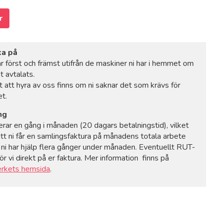
r
ka på
ar först och främst utifrån de maskiner ni har i hemmet om
t avtalats.
t att hyra av oss finns om ni saknar det som krävs för
t.
ng
rerar en gång i månaden (20 dagars betalningstid), vilket
att ni får en samlingsfaktura på månadens totala arbete
ni har hjälp flera gånger under månaden. Eventuellt RUT-
r vi direkt på er faktura. Mer information finns på
erkets hemsida
.