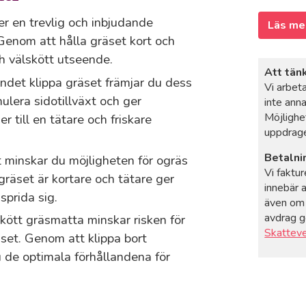
er en trevlig och inbjudande
Läs me
 Genom att hålla gräset kort och
h välskött utseende.
Att tän
ndet klippa gräset främjar du dess
Vi arbet
imulera sidotillväxt och ger
inte anna
Möjlighe
r till en tätare och friskare
uppdrage
Betalni
t minskar du möjligheten för ogräs
Vi faktu
gräset är kortare och tätare ger
innebär 
sprida sig.
även om 
avdrag gö
skött gräsmatta minskar risken för
Skattev
set. Genom att klippa bort
u de optimala förhållandena för