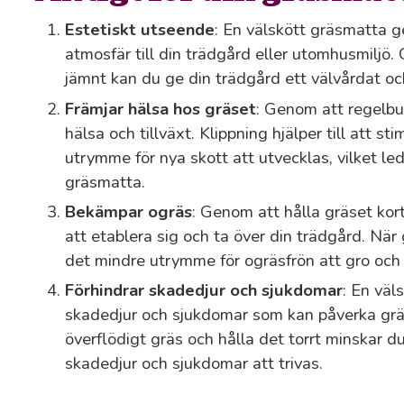
Estetiskt utseende
: En välskött gräsmatta g
atmosfär till din trädgård eller utomhusmiljö.
jämnt kan du ge din trädgård ett välvårdat oc
Främjar hälsa hos gräset
: Genom att regelbu
hälsa och tillväxt. Klippning hjälper till att st
utrymme för nya skott att utvecklas, vilket lede
gräsmatta.
Bekämpar ogräs
: Genom att hålla gräset kor
att etablera sig och ta över din trädgård. När 
det mindre utrymme för ogräsfrön att gro och 
Förhindrar skadedjur och sjukdomar
: En väl
skadedjur och sjukdomar som kan påverka grä
överflödigt gräs och hålla det torrt minskar d
skadedjur och sjukdomar att trivas.