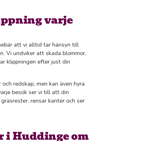
ippning varje
bär att vi alltid tar hänsyn till
en. Vi undviker att skada blommor,
r klippningen efter just din
r och redskap, men kan även hyra
je besök ser vi till att din
gräsrester, rensar kanter och ser
r i Huddinge om