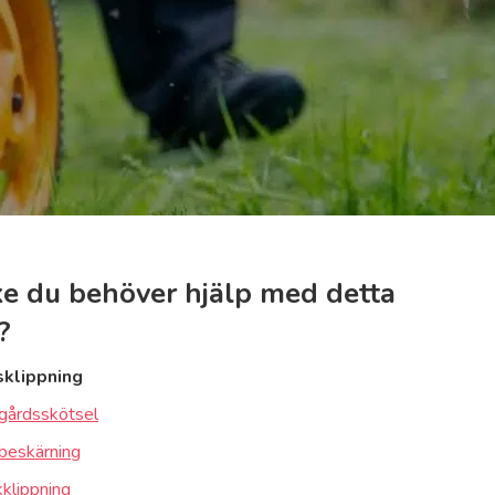
e du behöver hjälp med detta
?
sklippning
gårdsskötsel
beskärning
klippning