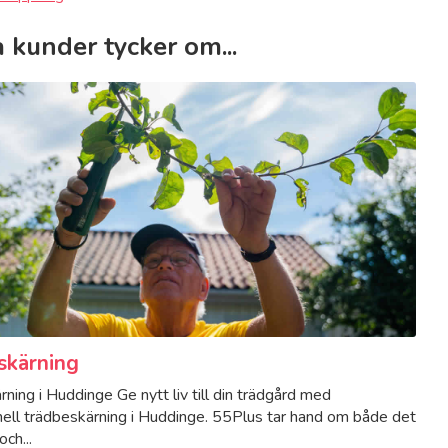
 kunder tycker om...
skärning
ning i Huddinge Ge nytt liv till din trädgård med
nell trädbeskärning i Huddinge. 55Plus tar hand om både det
ch...