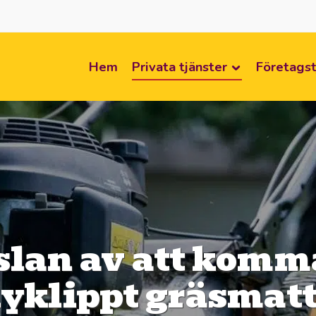
Hem
Privata tjänster
Företagst
lan av att komma
yklippt gräsmat