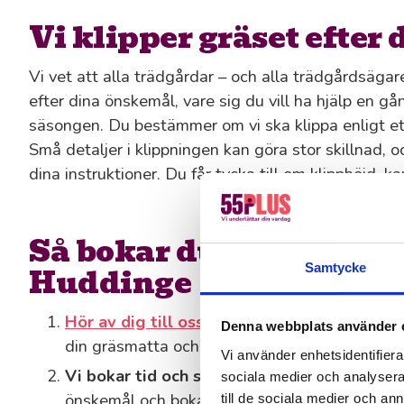
Vi klipper gräset efter
Vi vet att alla trädgårdar – och alla trädgårdsägare
efter dina önskemål, vare sig du vill ha hjälp en g
säsongen. Du bestämmer om vi ska klippa enligt et
Små detaljer i klippningen kan göra stor skillnad, och
dina instruktioner. Du får tycka till om klipphöjd, k
Så bokar du gräsklippni
Huddinge
Samtycke
Hör av dig till oss
: Ring, mejla eller fyll i vå
Denna webbplats använder 
din gräsmatta och vad du behöver hjälp med.
Vi använder enhetsidentifierar
Vi bokar tid och skickar en offert
: Vi återk
sociala medier och analysera 
önskemål och bokar in en tid som passar oss 
till de sociala medier och a