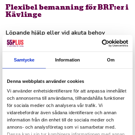
Flexibel bemanning för BRF:er i
Kävlinge
Löpande hjälp eller vid akuta behov
Behovet av extra resurser kan variera över tid.
Kanske behöver ni hjälp löpande med
fastighetsskötsel och trappstädning, eller så
Samtycke
Information
Om
dyker det upp akuta behov när ordinarie personal
är sjuk eller på semester. Vi på 55Plus erbjuder
Denna webbplats använder cookies
flexibel bemanning som anpassas helt efter er
Vi använder enhetsidentifierare för att anpassa innehållet
förenings situation.
och annonserna till användarna, tillhandahålla funktioner
Vi hjälper er med:
för sociala medier och analysera vår trafik. Vi
vidarebefordrar även sådana identifierare och annan
Löpande bemanning för fastighetsskötsel
information från din enhet till de sociala medier och
och vaktmästeri
annons- och analysföretag som vi samarbetar med.
Dessa kan i sin tur kombinera informationen med annan