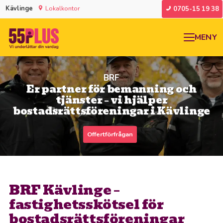
Kävlinge
Lokalkontor
0705-15 19 38
MENY
BRF
Er partner för bemanning och
tjänster – vi hjälper
bostadsrättsföreningar i Kävlinge
Offertförfrågan
BRF Kävlinge –
fastighetsskötsel för
bostadsrättsföreningar