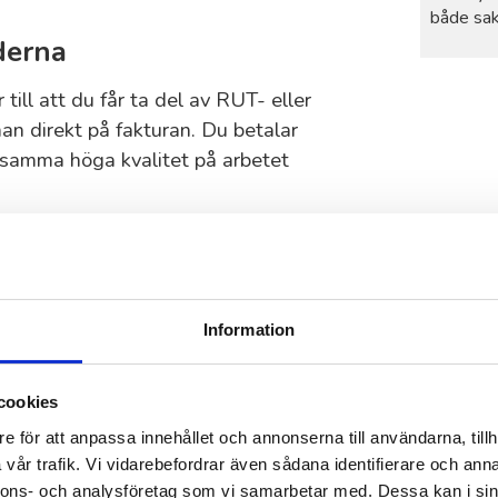
både sak
derna
 till att du får ta del av RUT- eller
an direkt på fakturan. Du betalar
ar samma höga kvalitet på arbetet
jälpa till med
Information
ler
cookies
upp hyllor eller montera skåp? Våra
emmet eller på arbetsplatsen. Vi tar
e för att anpassa innehållet och annonserna till användarna, tillh
vår trafik. Vi vidarebefordrar även sådana identifierare och anna
nnons- och analysföretag som vi samarbetar med. Dessa kan i sin