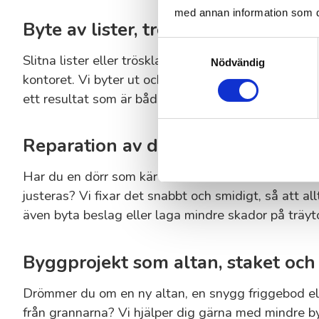
med annan information som du 
Byte av lister, trösklar och enklare
Samtyckesval
Slitna lister eller trösklar kan snabbt försämra helh
Nödvändig
kontoret. Vi byter ut och fräschar upp lister, trösk
ett resultat som är både snyggt och tåligt.
Reparation av dörrar, lådor och kö
Har du en dörr som kärvar, en låda som fastnar el
justeras? Vi fixar det snabbt och smidigt, så att al
även byta beslag eller laga mindre skador på träyto
Byggprojekt som altan, staket och
Drömmer du om en ny altan, en snygg friggebod el
från grannarna? Vi hjälper dig gärna med mindre byg