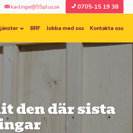
0705-15 19 38
kavlinge@55plus.se
jänster
BRF
Jobba med oss
Kontakta oss
dit den där sista
ringar