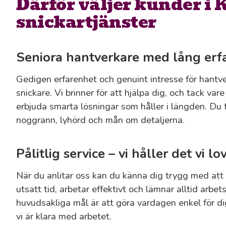
Därför väljer kunder i 
snickartjänster
Seniora hantverkare med lång erf
Gedigen erfarenhet och genuint intresse för hantv
snickare. Vi brinner för att hjälpa dig, och tack var
erbjuda smarta lösningar som håller i längden. Du f
noggrann, lyhörd och mån om detaljerna.
Pålitlig service – vi håller det vi lo
När du anlitar oss kan du känna dig trygg med att v
utsatt tid, arbetar effektivt och lämnar alltid arbet
huvudsakliga mål är att göra vardagen enkel för dig,
vi är klara med arbetet.