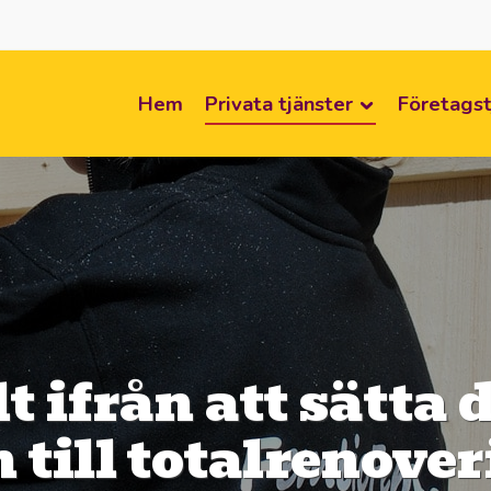
Hem
Privata tjänster
Företagst
lt ifrån att sätta 
n till totalrenove