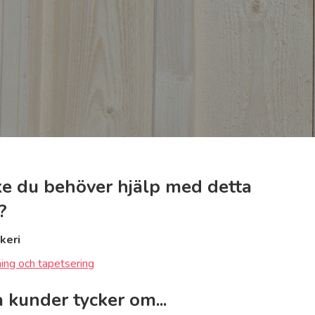
e du behöver hjälp med detta
?
keri
ing och tapetsering
 kunder tycker om...