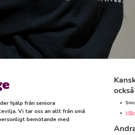
ge
Kansk
också
der hjälp från seniora
Snic
vilja. Vi tar oss an allt från små
Måln
id personligt bemötande med
Andra