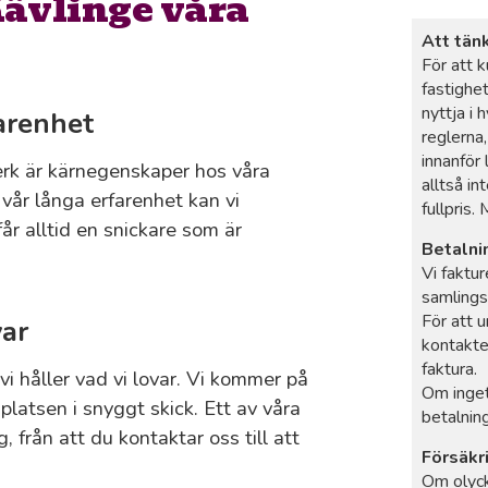
Kävlinge våra
Att tän
För att 
fastighe
nyttja i
arenhet
reglerna
innanför
erk är kärnegenskaper hos våra
alltså in
e vår långa erfarenhet kan vi
fullpris.
år alltid en snickare som är
Betalni
Vi faktur
samlings
För att 
var
kontakte
faktura.
i håller vad vi lovar. Vi kommer på
Om inget
splatsen i snyggt skick. Ett av våra
betalning
 från att du kontaktar oss till att
Försäkr
Om olyck