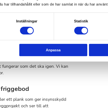
har tillhandahållit eller som de har samlat in när du har använt 
 snickerier
etsintrycket i ditt hem eller på
Inställningar
Statistik
lar och andra mindre snickerier med
ksluckor
Anpassa
ler köksluckor som behöver
lt fungerar som det ska igen. Vi kan
r.
 friggebod
ler ett plank som ger insynsskydd
gprojekt och ser till att