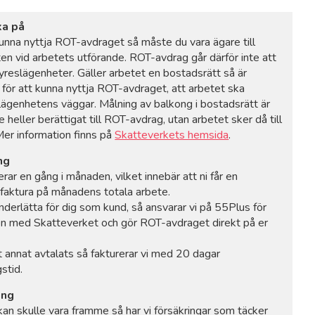
ka på
kunna nyttja ROT-avdraget så måste du vara ägare till
ten vid arbetets utförande. ROT-avdrag går därför inte att
 hyreslägenheter. Gäller arbetet en bostadsrätt så är
, för att kunna nyttja ROT-avdraget, att arbetet ska
 lägenhetens väggar. Målning av balkong i bostadsrätt är
te heller berättigat till ROT-avdrag, utan arbetet sker då till
 Mer information finns på
Skatteverkets hemsida
.
ng
erar en gång i månaden, vilket innebär att ni får en
faktura på månadens totala arbete.
underlätta för dig som kund, så ansvarar vi på 55Plus för
n med Skatteverket och gör ROT-avdraget direkt på er
 annat avtalats så fakturerar vi med 20 dagar
stid.
ing
an skulle vara framme så har vi försäkringar som täcker