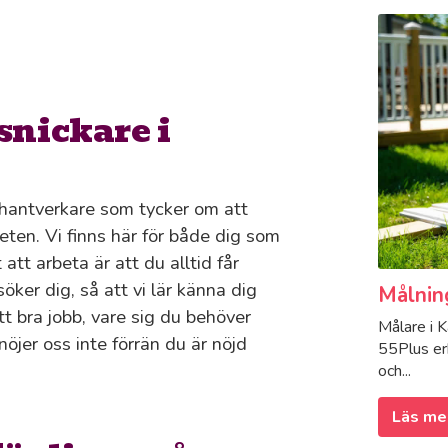
snickare i
hantverkare som tycker om att
rbeten. Vi finns här för både dig som
att arbeta är att du alltid får
ker dig, så att vi lär känna dig
Målnin
tt bra jobb, vare sig du behöver
Målare i K
nöjer oss inte förrän du är nöjd
55Plus erb
och...
Läs me