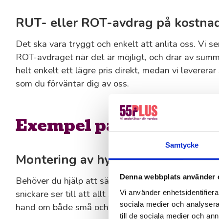
RUT- eller ROT-avdrag på kostna
Det ska vara tryggt och enkelt att anlita oss. Vi ser
ROT-avdraget när det är möjligt, och drar av summ
helt enkelt ett lägre pris direkt, medan vi leverer
som du förväntar dig av oss.
Exempel på vad vi kan h
Samtycke
Montering av hyllor, skåp och möb
Denna webbplats använder 
Behöver du hjälp att sätta ihop nya möbler, sätta 
snickare ser till att allt sitter stadigt och rakt i h
Vi använder enhetsidentifierar
sociala medier och analysera 
hand om både små och stora monteringsjobb.
till de sociala medier och a