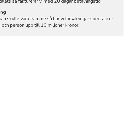
talats så fakturerar vi med 20 dagar betalningstid.
ing
an skulle vara framme så har vi försäkringar som täcker
 och person upp till 10 miljoner kronor.