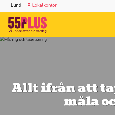
Lund
Lokalkontor
Allt ifrån att t
måla oc