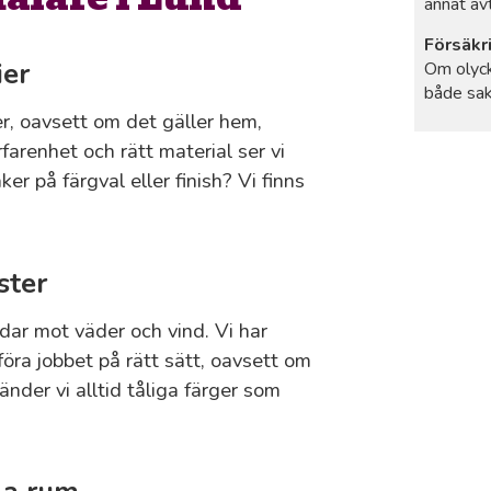
annat av
Försäkr
ier
Om olyck
både sak
ier, oavsett om det gäller hem,
rfarenhet och rätt material ser vi
ker på färgval eller finish? Vi finns
ster
dar mot väder och vind. Vi har
öra jobbet på rätt sätt, oavsett om
vänder vi alltid tåliga färger som