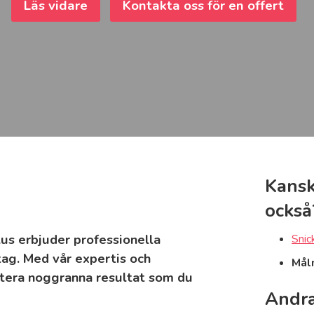
Läs vidare
Kontakta oss för en offert
Kansk
också
lus erbjuder professionella
Snic
tag. Med vår expertis och
Mål
ntera noggranna resultat som du
Andra