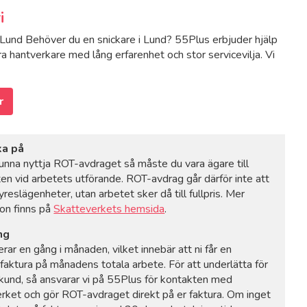
i
 Lund Behöver du en snickare i Lund? 55Plus erbjuder hjälp
ra hantverkare med lång erfarenhet och stor servicevilja. Vi
r
ka på
kunna nyttja ROT-avdraget så måste du vara ägare till
ten vid arbetets utförande. ROT-avdrag går därför inte att
hyreslägenheter, utan arbetet sker då till fullpris. Mer
ion finns på
Skatteverkets hemsida
.
ng
erar en gång i månaden, vilket innebär att ni får en
faktura på månadens totala arbete. För att underlätta för
kund, så ansvarar vi på 55Plus för kontakten med
rket och gör ROT-avdraget direkt på er faktura. Om inget