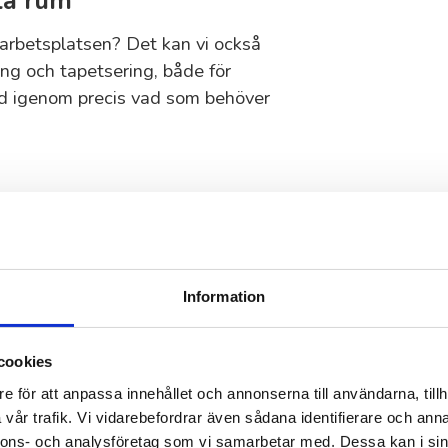
la rum
 arbetsplatsen? Det kan vi också
ing och tapetsering, både för
ltid igenom precis vad som behöver
der 55Plus
juder trygghet, kvalitet och ett
gra av anledningarna till varför
Information
re med gedigen kunskap och
cookies
e för att anpassa innehållet och annonserna till användarna, tillh
fter dina behov, oavsett
vår trafik. Vi vidarebefordrar även sådana identifierare och anna
nnons- och analysföretag som vi samarbetar med. Dessa kan i sin