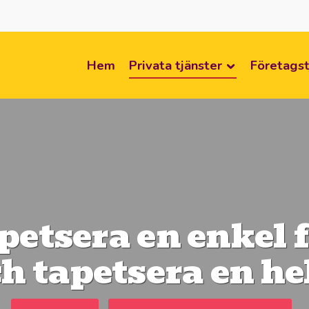
Hem
Privata tjänster
Företagst
apetsera en enkel 
h tapetsera en he