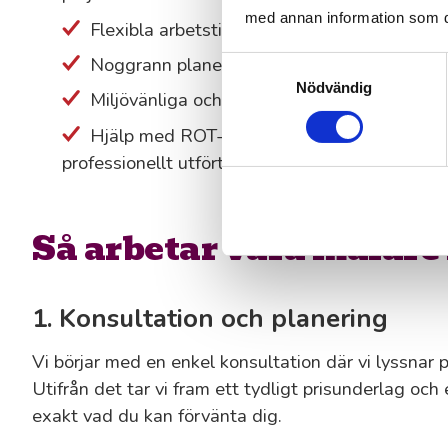
med annan information som du 
Flexibla arbetstider för att störa din vardag 
Noggrann planering och effektivt genomföran
Samtyckesval
Nödvändig
Miljövänliga och hållbara materialval för ett 
Hjälp med ROT-avdrag, så att ditt måleripro
professionellt utfört.
Så arbetar våra målare
1. Konsultation och planering
Vi börjar med en enkel konsultation där vi lyssnar
Utifrån det tar vi fram ett tydligt prisunderlag och 
exakt vad du kan förvänta dig.