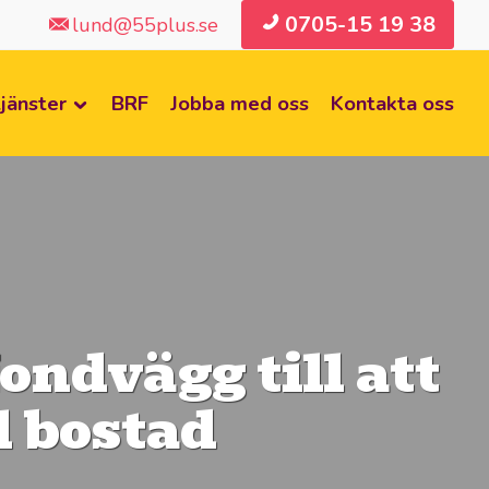
0705-15 19 38
lund@55plus.se
jänster
BRF
Jobba med oss
Kontakta oss
fondvägg till att
l bostad