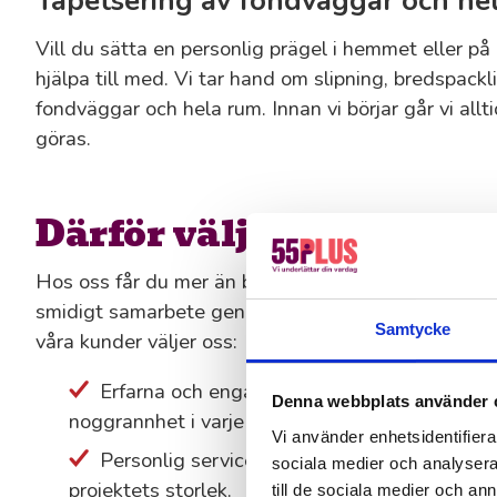
Tapetsering av fondväggar och he
Vill du sätta en personlig prägel i hemmet eller på
hjälpa till med. Vi tar hand om slipning, bredspackl
fondväggar och hela rum. Innan vi börjar går vi al
göras.
Därför väljer våra kun
Hos oss får du mer än bara skickliga målare – vi erb
smidigt samarbete genom hela processen. Här är nå
Samtycke
våra kunder väljer oss:
Erfarna och engagerade seniora hantverka
Denna webbplats använder 
noggrannhet i varje detalj.
Vi använder enhetsidentifierar
Personlig service och lösningar anpassade e
sociala medier och analysera 
projektets storlek.
till de sociala medier och a