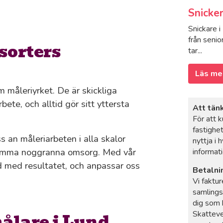
Snicker
Snickare i
från senio
sorters
tar...
Läs me
 måleriyrket. De är skickliga
bete, och alltid gör sitt yttersta
Att tän
För att 
fastighe
oss an måleriarbeten i alla skalor
nyttja i 
år samma noggranna omsorg. Med vår
informat
öjd med resultatet, och anpassar oss
Betalni
Vi faktur
samlings
dig som 
Skatteve
målare i Lund