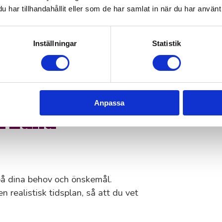
har tillhandahållit eller som de har samlat in när du har använt 
så lite som möjligt.
de, så att arbetet flyter smidigt.
Inställningar
Statistik
långsiktigt och hållbart resultat.
jekt blir både prisvärd och
Anpassa
 i Lund
 på dina behov och önskemål.
en realistisk tidsplan, så att du vet