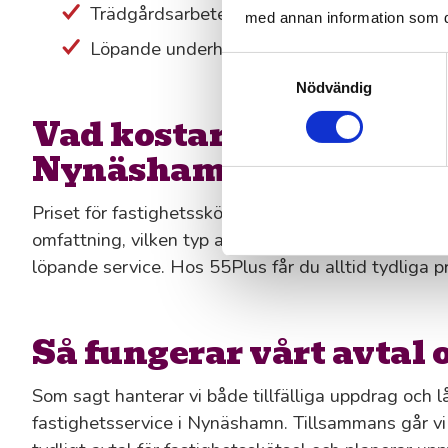
Trädgårdsarbete, plantering och gräsklippni
med annan information som du 
Löpande underhåll av buskar, rabatter och 
Samtyckesval
Nödvändig
Vad kostar fastighetssk
Nynäshamn?
Priset för fastighetsskötsel i Nynäshamn beror hel
omfattning, vilken typ av tjänster du behöver och
löpande service. Hos 55Plus får du alltid tydliga pr
Så fungerar vårt avtal 
Som sagt hanterar vi både tillfälliga uppdrag och lå
fastighetsservice i Nynäshamn. Tillsammans går vi