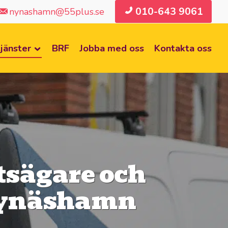
010-643 9061
nynashamn@55plus.se
jänster
BRF
Jobba med oss
Kontakta oss
tsägare och
 Nynäshamn