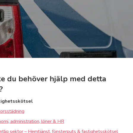
e du behöver hjälp med detta
?
tighetsskötsel
orsstädning
omi, administration, löner & HR
ntlig sektor – Hemtjänst, fönsterputs & fastighetsskötsel