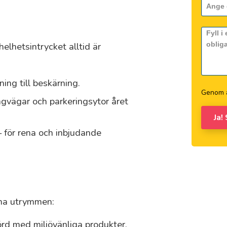
helhetsintrycket alltid är
ing till beskärning.
Genom a
gvägar och parkeringsytor året
Ja!
– för rena och inbjudande
mma utrymmen:
rd med miljövänliga produkter.