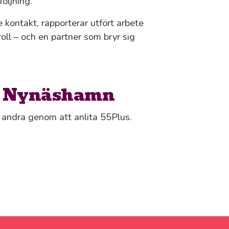
följning.
kontakt, rapporterar utfört arbete
troll – och en partner som bryr sig
 i Nynäshamn
ls andra genom att anlita 55Plus.