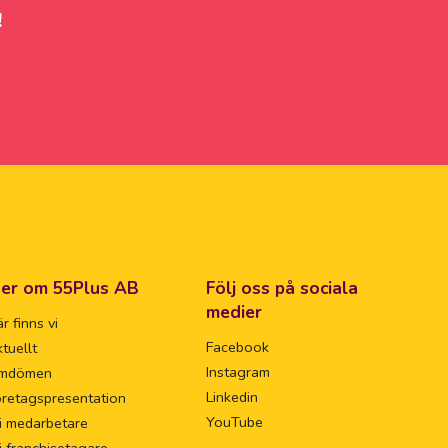
!
er om 55Plus AB
Följ oss på sociala
medier
r finns vi
Facebook
tuellt
Instagram
mdömen
Linkedin
retagspresentation
YouTube
i medarbetare
i franchisetagare