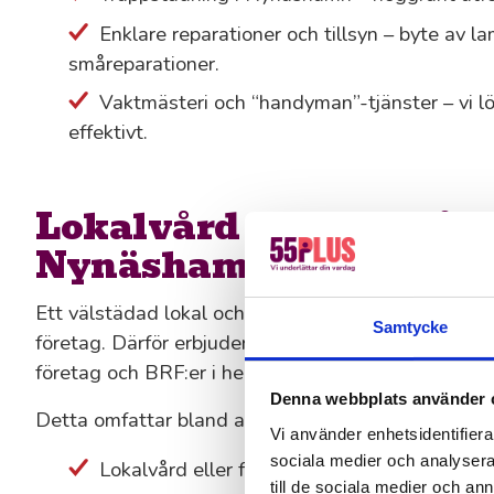
Enklare reparationer och tillsyn – byte av l
småreparationer.
Vaktmästeri och “handyman”-tjänster – vi lö
effektivt.
Lokalvård och trädgård
Nynäshamn
Ett välstädad lokal och en prydlig gård gör mycket 
Samtycke
företag. Därför erbjuder vi både lokalvård och prof
företag och BRF:er i hela Nynäshamn.
Denna webbplats använder 
Detta omfattar bland annat:
Vi använder enhetsidentifierar
sociala medier och analysera 
Lokalvård eller företagsstäd med fasta rutin
till de sociala medier och a