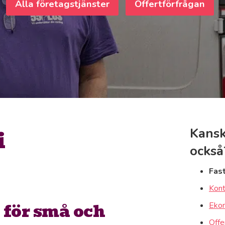
Alla företagstjänster
Offertförfrågan
i
Kansk
också
Fas
Kont
 för små och
Ekon
Offe