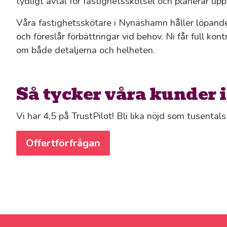
tydligt avtal för fastighetsskötsel och planerar upp
Våra fastighetsskötare i Nynäshamn håller löpande 
och föreslår förbättringar vid behov. Ni får full kon
om både detaljerna och helheten.
Så tycker våra kunder
Vi har 4,5 på TrustPilot! Bli lika nöjd som tusenta
Offertförfrågan