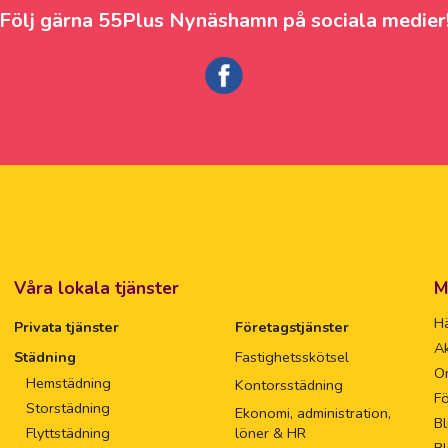
Följ gärna 55Plus Nynäshamn på sociala medier
Våra lokala tjänster
M
Hä
Privata tjänster
Företagstjänster
Ak
Städning
Fastighetsskötsel
O
Hemstädning
Kontorsstädning
Fö
Storstädning
Ekonomi, administration,
Bl
Flyttstädning
löner & HR
Bl