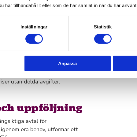
ng.
har tillhandahållit eller som de har samlat in när du har använt 
gångvägar.
Inställningar
Statistik
ötsel i
Anpassa
t och hållet på uppdragets
 om det handlar om bemanning eller
iser utan dolda avgifter.
och uppföljning
ngsiktiga avtal för
 igenom era behov, utformar ett