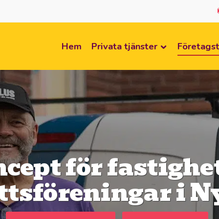
Hem
Privata tjänster
Företagst
cept för fastighe
ttsföreningar i