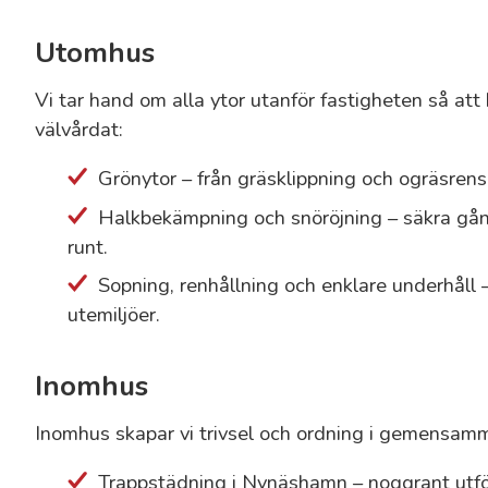
Utomhus
Vi tar hand om alla ytor utanför fastigheten så att 
välvårdat:
Grönytor – från gräsklippning och ogräsrensn
Halkbekämpning och snöröjning – säkra gån
runt.
Sopning, renhållning och enklare underhåll 
utemiljöer.
Inomhus
Inomhus skapar vi trivsel och ordning i gemensa
Trappstädning i Nynäshamn – noggrant utfö