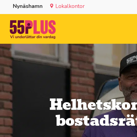
Nynäshamn
Lokalkontor
Helhetskon
bostadsrä