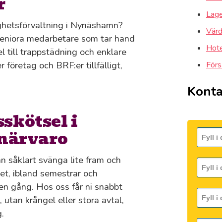
r
Lager
ighetsförvaltning i Nynäshamn?
Värd
 seniora medarbetare som tar hand
Hote
l till trappstädning och enklare
 företag och BRF:er tillfälligt,
Förs
Konta
sskötsel i
närvaro
n såklart svänga lite fram och
 det, ibland semestrar och
en gång. Hos oss får ni snabbt
 utan krångel eller stora avtal,
.