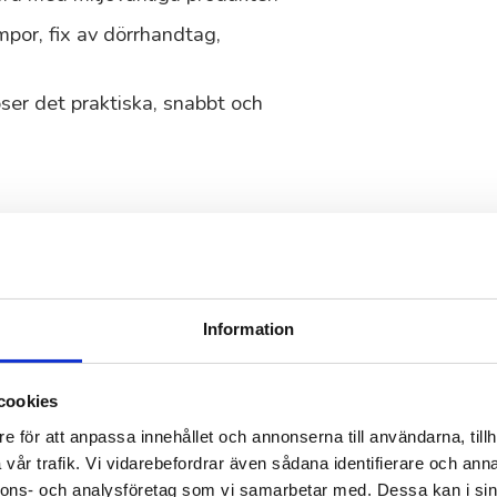
ampor, fix av dörrhandtag,
ser det praktiska, snabbt och
sskötsel i
för helhetsintrycket för ert
Information
essionella trädgårdstjänster för
cookies
e för att anpassa innehållet och annonserna till användarna, tillh
vår trafik. Vi vidarebefordrar även sådana identifierare och anna
er.
nnons- och analysföretag som vi samarbetar med. Dessa kan i sin