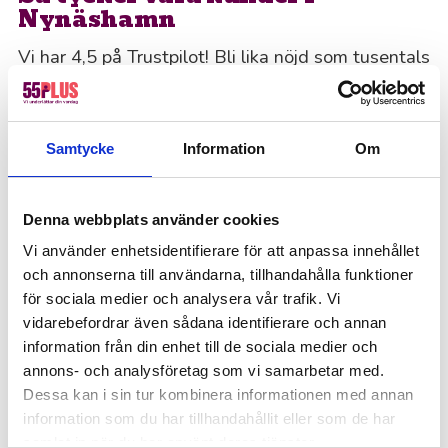
Nynäshamn
Vi har 4,5 på Trustpilot! Bli lika nöjd som tusentals
andra genom att anlita 55Plus.
Offertförfrågan
Samtycke
Information
Om
Kanske du behöver hjälp med detta också?
Fastighetsskötsel
Denna webbplats använder cookies
Kontorsstädning
Vi använder enhetsidentifierare för att anpassa innehållet
och annonserna till användarna, tillhandahålla funktioner
Ekonomi, administration, löner & HR
för sociala medier och analysera vår trafik. Vi
Offentlig sektor – Hemtjänst, fönsterputs &
vidarebefordrar även sådana identifierare och annan
fastighetsskötsel
information från din enhet till de sociala medier och
annons- och analysföretag som vi samarbetar med.
Lager, logistik & industri
Dessa kan i sin tur kombinera informationen med annan
Värdar, informatörer & bemanning
information som du har tillhandahållit eller som de har
Hotell, kök & servering
samlat in när du har använt deras tjänster.