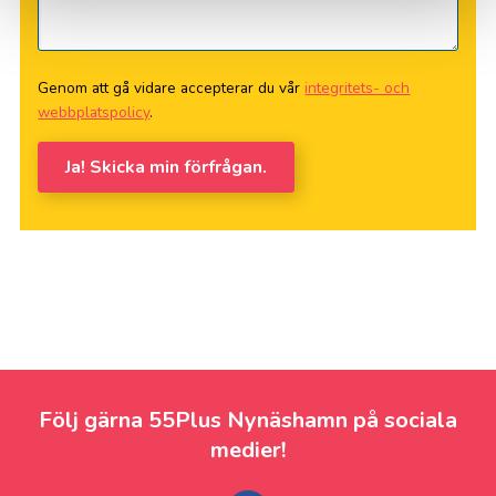
Genom att gå vidare accepterar du vår
integritets- och
webbplatspolicy
.
Ja! Skicka min förfrågan.
Följ gärna 55Plus Nynäshamn på sociala
medier!