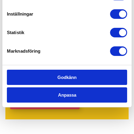
Inställningar
Statistik
Marknadsföring
Godkänn
Genom att gå vidare accepterar du vår
integritets- och
webbplatspolicy
.
Anpassa
Ja! Skicka min förfrågan.