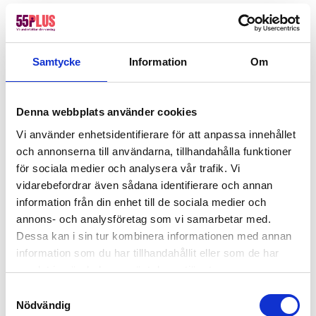
Värdar, informatörer & bemanning
Hotell, kök & servering
Lager, logistik & industri
Samtycke
Information
Om
Försäljning, mötesbokning & handel
Denna webbplats använder cookies
Boka bemanning av oss idag
Vi använder enhetsidentifierare för att anpassa innehållet
Behöver ni hjälp med fastighetsskötsel, fönsterputs eller
och annonserna till användarna, tillhandahålla funktioner
hemtjänst inom offentlig sektor? Hör av dig till oss så
för sociala medier och analysera vår trafik. Vi
berättar vi hur vi kan stärka er verksamhet med engagerad
vidarebefordrar även sådana identifierare och annan
senior kompetens.
information från din enhet till de sociala medier och
annons- och analysföretag som vi samarbetar med.
Dessa kan i sin tur kombinera informationen med annan
information som du har tillhandahållit eller som de har
samlat in när du har använt deras tjänster.
Samtyckesval
Nödvändig