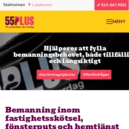
Skärholmen
Lokalkontor
010-643 9061
MENY
Hjälper er att fylla
bemanningsbehovet, både tillfäll
och långsiktigt
Alla företagstjänster
Offertförfrågan
Bemanning inom
fastighetsskötsel,
fönsterputs och hemtjänst