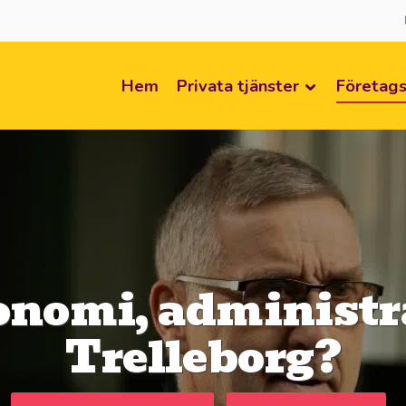
Hem
Privata tjänster
Företags
onomi, administra
Trelleborg?