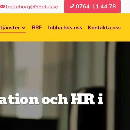
0764-11 44 78
trelleborg@55plus.se
tjänster
BRF
Jobba hos oss
Kontakta oss
tion och HR i