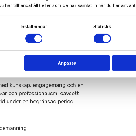
har tillhandahållit eller som de har samlat in när du har använt 
emanning och längre uppdrag,
dessutom väldigt självgående,
 att leverera resultat redan från
Inställningar
Statistik
Trelleborg
Anpassa
sföretag
er med kunskap, engagemang och en
svar och professionalism, oavsett
tid under en begränsad period.
m bemanning