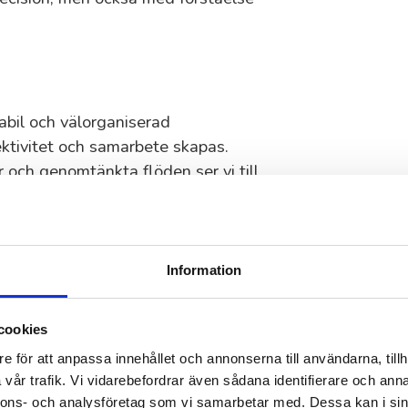
abil och välorganiserad
ektivitet och samarbete skapas.
 och genomtänkta flöden ser vi till
anning inom ekonomi
Information
. En medarbetare går på
cookies
rojekt startar och arbetsbördan
e för att anpassa innehållet och annonserna till användarna, tillh
process kan du via 55Plus få in en
vår trafik. Vi vidarebefordrar även sådana identifierare och anna
nnons- och analysföretag som vi samarbetar med. Dessa kan i sin