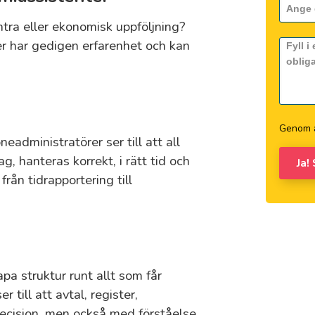
ntra eller ekonomisk uppföljning?
r har gedigen erfarenhet och kan
Genom a
eadministratörer ser till att all
g, hanteras korrekt, i rätt tid och
Ja!
från tidrapportering till
a struktur runt allt som får
till att avtal, register,
ecision, men också med förståelse