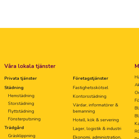
Våra lokala tjänster
M
Hä
Privata tjänster
Företagstjänster
Ak
Städning
Fastighetsskötsel
O
Hemstädning
Kontorsstädning
Fö
Storstädning
Värdar, informatörer &
Bl
Flyttstädning
bemanning
Bl
Fönsterputsning
Hotell, kök & servering
Ka
Trädgård
Lager, logistik & industri
R
Gräsklippning
Ekonomi, administration,
Pr