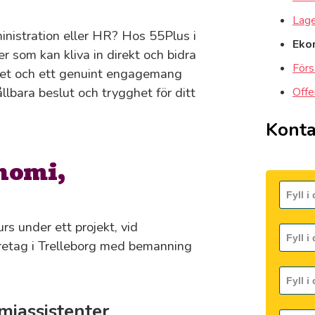
Lager
nistration eller HR? Hos 55Plus i
Ekon
r som kan kliva in direkt och bidra
Förs
nhet och ett genuint engagemang
llbara beslut och trygghet för ditt
Offe
Konta
nomi,
rs under ett projekt, vid
 företag i Trelleborg med bemanning
iassistenter