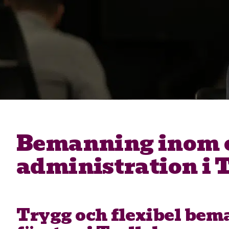
Bemanning inom 
administration i 
Trygg och flexibel bem