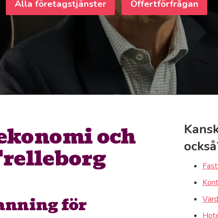
Alla företagstjänster
Offertförfrågan
ekonomi och
Kansk
också
Trelleborg
Fast
Kont
anning för
Värd
Hote