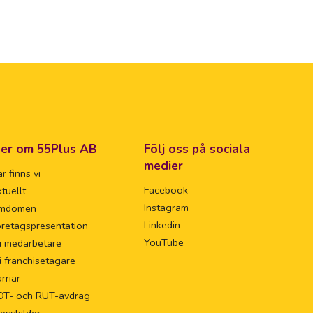
er om 55Plus AB
Följ oss på sociala
medier
r finns vi
Facebook
tuellt
Instagram
mdömen
Linkedin
retagspresentation
YouTube
i medarbetare
i franchisetagare
rriär
OT- och RUT-avdrag
essbilder