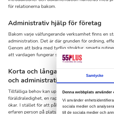
för relationerna bakom.
Administrativ hjälp för företag
Bakom varje välfungerande verksamhet finns en st
administration. Det är där grunden för ordning, eff
Genom att bidra med tydlig struktur, smarta rutiner
att vardagen fungerar smidigt.
Korta och långa uppdrag för bem
Samtycke
och administration
Tillfälliga behov kan uppstå när du minst anar det
Denna webbplats använder 
föräldraledighet, en rapportering ska in, ett nytt p
Vi använder enhetsidentifierar
ökar. I stället för att påbörja en lång rekryterings
sociala medier och analysera 
erfaren person på plats redan inom några dagar.
till de sociala medier och a