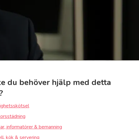
e du behöver hjälp med detta
?
ighetsskötsel
orsstädning
ar, informatörer & bemanning
ll, kök & servering