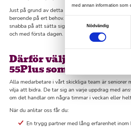
med annan information som du 
Just på grund av detta erbjuder vi både korttidsb
beroende på ert behov. Våra seniora konsulter är 
Samtyckesval
snabba på att sätta sig in i nya rutiner och vana vid
Nödvändig
och med första dagen.
Därför väljer kunder i 
55Plus som bemanning
Alla medarbetare i vårt skickliga team är senior
vilja att bidra. De tar sig an varje uppdrag med an
om det handlar om några timmar i veckan eller hel
När du anlitar oss får du:
En trygg partner med lång erfarenhet ino