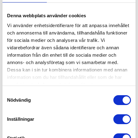
Vi på 55Plus anpassar bemanningen helt efter
dina behov. Kanske handlar det om en kortare
Denna webbplats använder cookies
insats vid sjukfrånvaro eller extra händer under
Vi använder enhetsidentifierare för att anpassa innehållet
högsäsong: oavsett vilket hittar vi en lösning som
och annonserna till användarna, tillhandahålla funktioner
fungerar. Du bestämmer själv hur länge du vill ha
för sociala medier och analysera vår trafik. Vi
våra medarbetare på plats.
vidarebefordrar även sådana identifierare och annan
information från din enhet till de sociala medier och
Enkel process från förfrågan till uppstart
annons- och analysföretag som vi samarbetar med.
Dessa kan i sin tur kombinera informationen med annan
Vi vet att tid är värdefullt, därför håller vi
information som du har tillhandahållit eller som de har
processen enkel. Du kontaktar oss med dina
samlat in när du har använt deras tjänster.
behov, vi matchar rätt person och tar hand om allt
Samtyckesval
runt omkring. Under hela samarbetet har du en
Nödvändig
dedikerad kontaktperson som finns till hands för
att underlätta processen och snabbt lösa dina
Inställningar
problem.