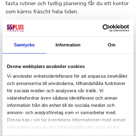
fasta rutiner och tydlig planering får du ett kontor
som känns fräscht hela tiden.
Så tycker våra kunder i Motala,
Mjölby & Vadstena
Samtycke
Information
Om
Vi har 4,5 på Trustpilot! Bli lika nöjd som tusentals
andra genom att anlita 55Plus.
Denna webbplats använder cookies
Vi använder enhetsidentifierare för att anpassa innehållet
Offertförfrågan
och annonserna till användarna, tillhandahålla funktioner
för sociala medier och analysera vår trafik. Vi
Kanske du behöver hjälp med detta också?
vidarebefordrar även sådana identifierare och annan
Fastighetsskötsel
information från din enhet till de sociala medier och
annons- och analysföretag som vi samarbetar med.
Kontorsstädning
Dessa kan i sin tur kombinera informationen med annan
Värdar, informatörer & bemanning
information som du har tillhandahållit eller som de har
Hotell, kök & servering
samlat in när du har använt deras tjänster.