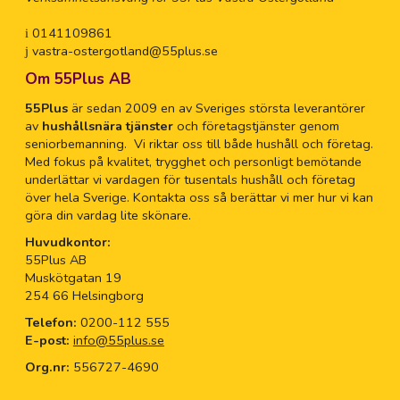
0141109861
vastra-ostergotland@55plus.se
Om 55Plus AB
55Plus
är sedan 2009 en av Sveriges största leverantörer
av
hushållsnära tjänster
och företagstjänster genom
seniorbemanning. Vi riktar oss till både hushåll och företag.
Med fokus på kvalitet, trygghet och personligt bemötande
underlättar vi vardagen för tusentals hushåll och företag
över hela Sverige. Kontakta oss så berättar vi mer hur vi kan
göra din vardag lite skönare.
Huvudkontor:
55Plus AB
Muskötgatan 19
254 66 Helsingborg
Telefon:
0200-112 555
E-post:
info@55plus.se
Org.nr:
556727-4690