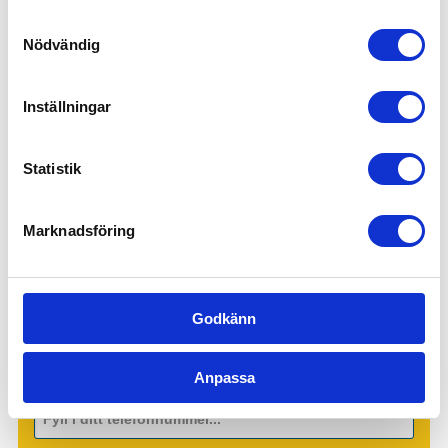
Samtyckesval
Lager, logistik & industri
Nödvändig
Ekonomi, administration, löner & HR
Försäljning, mötesbokning & handel
Inställningar
Offentlig sektor – Hemtjänst, fönsterputs &
fastighetsskötsel
Statistik
Kontakta oss idag för mer information!
Marknadsföring
Godkänn
Anpassa