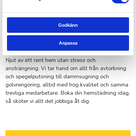
Självklart! Du får 50% i skattereduktion på
arbetskostnaden för hemstädning. Vi fixar allt
pappersarbete.
Godkänn
Boka din hemstädning i Växjö
Anpassa
idag!
Njut av ett rent hem utan stress och
ansträngning. Vi tar hand om allt från avtorkning
och spegelputsning till dammsugning och
golvrengöring, alltid med hög kvalitet och samma
trevliga medarbetare. Boka din hemstädning idag,
så sköter vi allt det jobbiga åt dig.