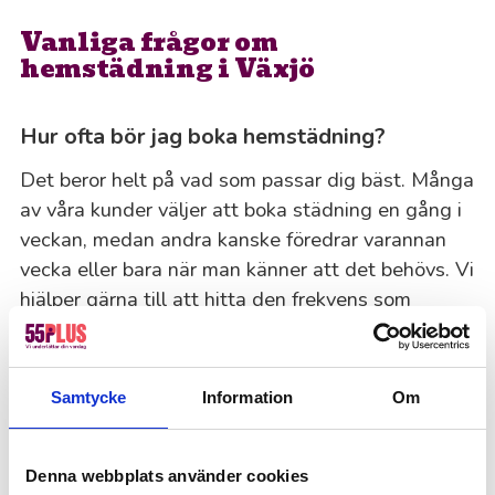
Vanliga frågor om
hemstädning i Växjö
Hur ofta bör jag boka hemstädning?
Det beror helt på vad som passar dig bäst. Många
av våra kunder väljer att boka städning en gång i
veckan, medan andra kanske föredrar varannan
vecka eller bara när man känner att det behövs. Vi
hjälper gärna till att hitta den frekvens som
passar just din vardag.
Vad behöver jag förbereda inför städningen?
Samtycke
Information
Om
För att säkerställa bästa möjliga hygien använder
vi din utrustning under städningen – så se gärna
Denna webbplats använder cookies