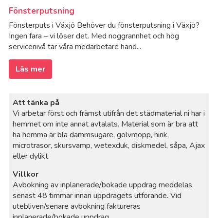
Fönsterputsning
Fönsterputs i Växjö Behöver du fönsterputsning i Växjö?
Ingen fara – vi löser det. Med noggrannhet och hög
servicenivå tar våra medarbetare hand...
Läs mer
Att tänka på
Vi arbetar först och främst utifrån det städmaterial ni har i
hemmet om inte annat avtalats. Material som är bra att
ha hemma är bla dammsugare, golvmopp, hink,
microtrasor, skursvamp, wetexduk, diskmedel, såpa, Ajax
eller dylikt.
Villkor
Avbokning av inplanerade/bokade uppdrag meddelas
senast 48 timmar innan uppdragets utförande. Vid
utebliven/senare avbokning faktureras
inplanerade/bokade uppdrag.