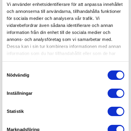
till att allt material finns tillgängligt. När det
Vi använder enhetsidentifierare för att anpassa innehållet
gäller stor- och flyttstädning tar vi självklart med
och annonserna till användarna, tillhandahålla funktioner
oss eget material om det behövs. Tänk även på
för sociala medier och analysera vår trafik. Vi
att plocka undan personliga föremål och informera
vidarebefordrar även sådana identifierare och annan
oss om det finns specifika områden eller uppgifter
information från din enhet till de sociala medier och
annons- och analysföretag som vi samarbetar med.
du vill fokusera lite extra på när vi städar.
Dessa kan i sin tur kombinera informationen med annan
information som du har tillhandahållit eller som de har
Är ni försäkrade?
samlat in när du har använt deras tjänster.
Samtyckesval
Absolut. Vi har en generös försäkring, men
Nödvändig
villkoren kan variera beroende på var du bor.
Kontakta ditt lokalkontor i Växjö för att få mer
information om vad som gäller.
Inställningar
Kan jag använda RUT-avdrag för
Statistik
hemstädning?
Marknadsföring