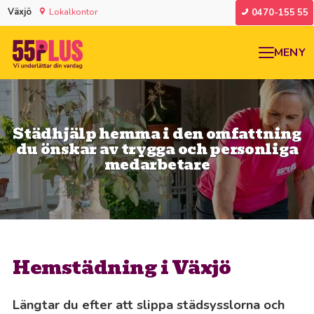
Växjö
Lokalkontor
0470-155 55
MENY
Städhjälp hemma i den omfattning
du önskar av trygga och personliga
medarbetare
Hemstädning i Växjö
Längtar du efter att slippa städsysslorna och