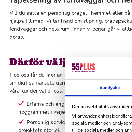
Tapetsering av fondväggar och he
Vill du sätta en personlig prägel i hemmet eller på
hjälpa till med. Vi tar hand om slipning, bredspackl
fondväggar och hela rum. Innan vi börjar går vi al
göras.
Därför väljer våra kun
Hos oss får du mer än bara skickliga målare – vi erb
smidigt samarbete genom hela processen. Här är nå
Samtycke
våra kunder väljer oss:
Erfarna och engagerade seniora hantverka
Denna webbplats använder 
noggrannhet i varje detalj.
Vi använder enhetsidentifierar
Personlig service och lösningar anpassade e
sociala medier och analysera 
projektets storlek.
till de sociala medier och a