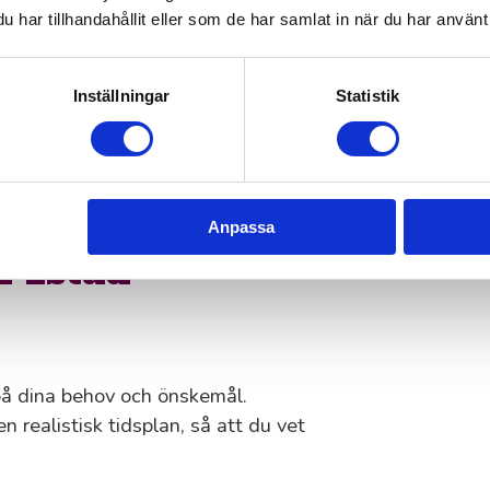
har tillhandahållit eller som de har samlat in när du har använt 
så lite som möjligt.
de, så att arbetet flyter smidigt.
Inställningar
Statistik
långsiktigt och hållbart resultat.
jekt blir både prisvärd och
Anpassa
i Ystad
 på dina behov och önskemål.
en realistisk tidsplan, så att du vet