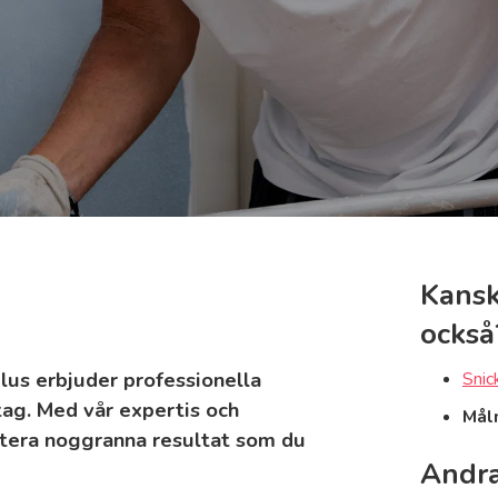
Kansk
också
Plus erbjuder professionella
Snic
tag. Med vår expertis och
Mål
ntera noggranna resultat som du
Andra