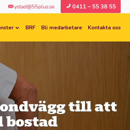
0411 – 55 38 55
ystad@55plus.se
änster
BRF
Bli medarbetare
Kontakta oss
fondvägg till att
l bostad