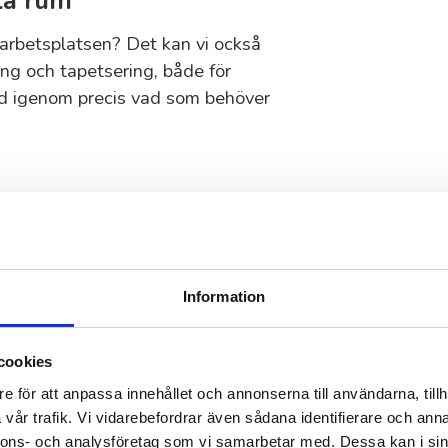
la rum
 arbetsplatsen? Det kan vi också
ing och tapetsering, både för
ltid igenom precis vad som behöver
der 55Plus
juder trygghet, kvalitet och ett
gra av anledningarna till varför
Information
re med gedigen kunskap och
cookies
e för att anpassa innehållet och annonserna till användarna, tillh
fter dina behov, oavsett
vår trafik. Vi vidarebefordrar även sådana identifierare och anna
nnons- och analysföretag som vi samarbetar med. Dessa kan i sin