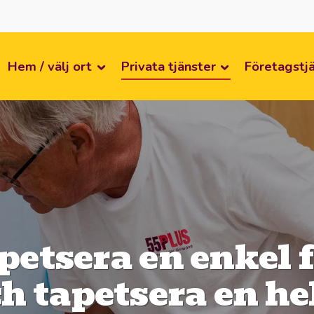
Hem / välj ort
Privata tjänster
Företagstj
apetsera en enkel 
h tapetsera en he