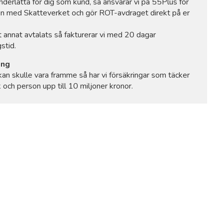
underlätta för dig som kund, så ansvarar vi på 55Plus för
n med Skatteverket och gör ROT-avdraget direkt på er
 annat avtalats så fakturerar vi med 20 dagar
stid.
ing
an skulle vara framme så har vi försäkringar som täcker
 och person upp till 10 miljoner kronor.