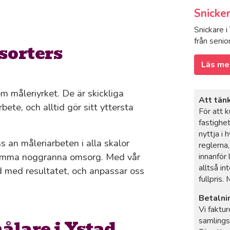
Snicker
Snickare i
från senio
sorters
Läs me
m måleriyrket. De är skickliga
Att tän
bete, och alltid gör sitt yttersta
För att 
fastighe
nyttja i
oss an måleriarbeten i alla skalor
reglerna
år samma noggranna omsorg. Med vår
innanför
alltså in
öjd med resultatet, och anpassar oss
fullpris.
Betalni
Vi faktur
samlings
ålare i Ystad