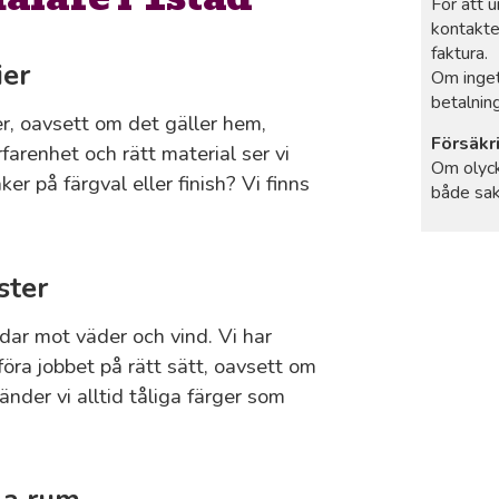
För att 
kontakte
faktura.
ier
Om inget
betalning
ier, oavsett om det gäller hem,
Försäkr
rfarenhet och rätt material ser vi
Om olyck
ker på färgval eller finish? Vi finns
både sak
ster
dar mot väder och vind. Vi har
öra jobbet på rätt sätt, oavsett om
vänder vi alltid tåliga färger som