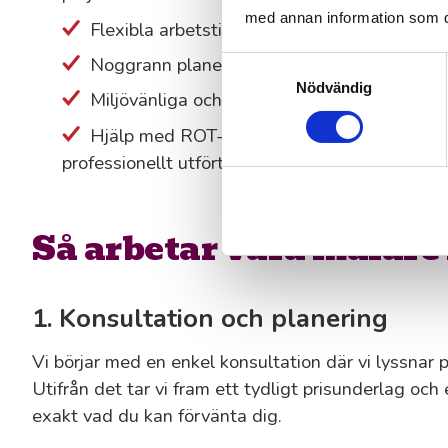
med annan information som du 
Flexibla arbetstider för att störa din vardag 
Noggrann planering och effektivt genomföran
Samtyckesval
Nödvändig
Miljövänliga och hållbara materialval för ett 
Hjälp med ROT-avdrag, så att ditt måleripro
professionellt utfört.
Så arbetar våra målare 
1. Konsultation och planering
Vi börjar med en enkel konsultation där vi lyssnar
Utifrån det tar vi fram ett tydligt prisunderlag och 
exakt vad du kan förvänta dig.