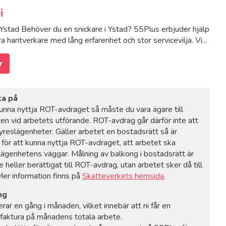
i
 Ystad Behöver du en snickare i Ystad? 55Plus erbjuder hjälp
ra hantverkare med lång erfarenhet och stor servicevilja. Vi...
r
ka på
kunna nyttja ROT-avdraget så måste du vara ägare till
ten vid arbetets utförande. ROT-avdrag går därför inte att
 hyreslägenheter. Gäller arbetet en bostadsrätt så är
, för att kunna nyttja ROT-avdraget, att arbetet ska
 lägenhetens väggar. Målning av balkong i bostadsrätt är
te heller berättigat till ROT-avdrag, utan arbetet sker då till
 Mer information finns på
Skatteverkets hemsida
.
ng
erar en gång i månaden, vilket innebär att ni får en
faktura på månadens totala arbete.