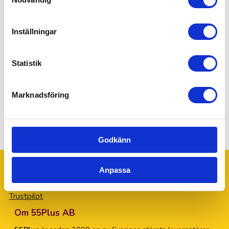
Inställningar
Genom att gå vidare accepterar du vår
integritets- och
webbplatspolicy
.
Statistik
Ja! Skicka min förfrågan.
Marknadsföring
Godkänn
Anpassa
Trustpilot
Om 55Plus AB