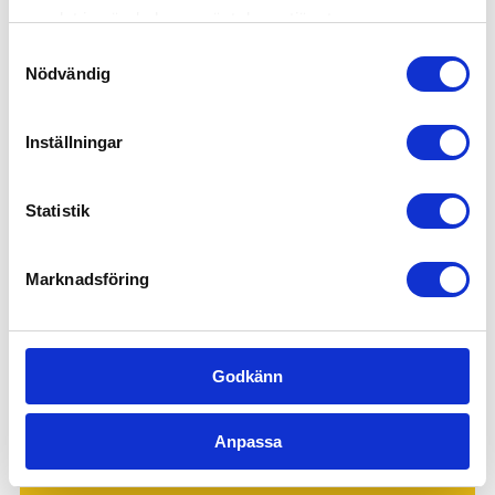
samlat in när du har använt deras tjänster.
Lager, logistik & industri
Samtyckesval
Ekonomi, administration, löner & HR
Nödvändig
Försäljning, mötesbokning & handel
Inställningar
Offentlig sektor – Hemtjänst, fönsterputs &
fastighetsskötsel
Statistik
Kontakta oss idag för mer information!
Marknadsföring
Godkänn
Anpassa