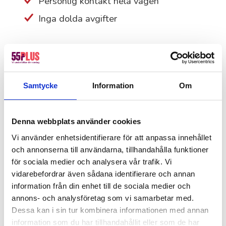
Personlig kontakt hela vägen
Inga dolda avgifter
Så tycker våra kunder i
Karlshamn
Samtycke
Information
Om
Vi har 4,5 på Trustpilot! Bli lika nöjd som tusentals
andra genom att anlita 55Plus.
Denna webbplats använder cookies
Offertförfrågan
Vi använder enhetsidentifierare för att anpassa innehållet
och annonserna till användarna, tillhandahålla funktioner
Kanske du behöver hjälp med detta också?
för sociala medier och analysera vår trafik. Vi
Fastighetsskötsel
vidarebefordrar även sådana identifierare och annan
information från din enhet till de sociala medier och
Kontorsstädning
annons- och analysföretag som vi samarbetar med.
Värdar, informatörer & bemanning
Dessa kan i sin tur kombinera informationen med annan
information som du har tillhandahållit eller som de har
Hotell, kök & servering