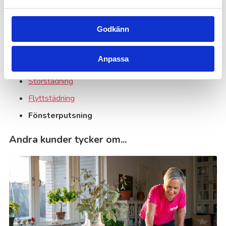
Godkänn
Kanske du behöver hjälp med detta också?
Anpassa
Hemstädning
Storstädning
Flyttstädning
Fönsterputsning
Andra kunder tycker om...