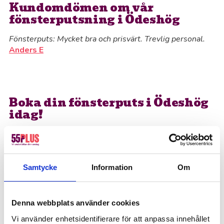
Kundomdömen om vår
fönsterputsning i Ödeshög
Fönsterputs: Mycket bra och prisvärt. Trevlig personal.
Anders E
Boka din fönsterputs i Ödeshög
idag!
Varje vecka hjälper vi kunder i Ödeshög med allt
från fönsterputsning till diverse hem- och
företagstjänster. Vår höga servicenivå gör att du
Samtycke
Information
Om
kan slappna av och vara trygg i att vi tar ansvar
för hela processen. Fyll i formuläret och berätta
vad du behöver hjälp med, så hör vi av oss så fort
Denna webbplats använder cookies
vi kan.
Vi använder enhetsidentifierare för att anpassa innehållet