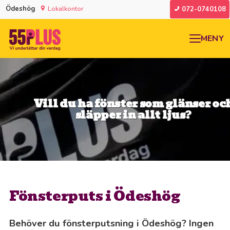
Ödeshög
Lokalkontor
072-0740108
MENY
Vill du ha fönster som glänser oc
släpper in allt ljus
?
Fönsterputs i Ödeshög
Behöver du fönsterputsning i Ödeshög? Ingen