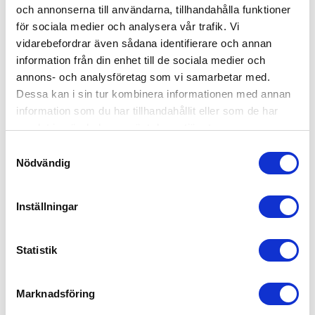
och annonserna till användarna, tillhandahålla funktioner
för sociala medier och analysera vår trafik. Vi
vidarebefordrar även sådana identifierare och annan
information från din enhet till de sociala medier och
Jessika berättar gärna mer!
annons- och analysföretag som vi samarbetar med.
Ange ditt telefonnummer nedan så kontaktar
Dessa kan i sin tur kombinera informationen med annan
vi dig snart! Inget köpkrav!
information som du har tillhandahållit eller som de har
samlat in när du har använt deras tjänster.
Telefonnummer
*
Samtyckesval
Nödvändig
Ev meddelande till oss...
Inställningar
Statistik
Genom att gå vidare accepterar du vår
integritets- och
webbplatspolicy
.
Marknadsföring
Ja, kontakta mig!