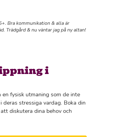
 55+. Bra kommunikation & alla är
äd. Trädgård & nu väntar jag på ny altan!
ippning i
ra en fysisk utmaning som de inte
n i deras stressiga vardag. Boka din
r att diskutera dina behov och