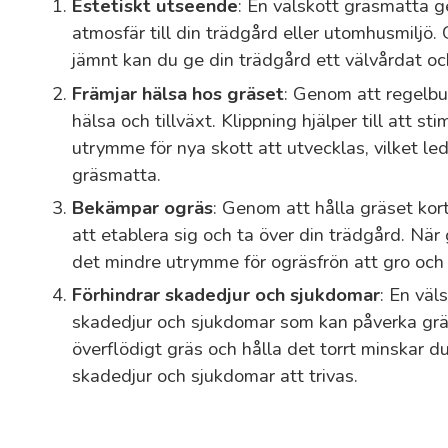
Estetiskt utseende
: En välskött gräsmatta g
atmosfär till din trädgård eller utomhusmiljö.
jämnt kan du ge din trädgård ett välvårdat oc
Främjar hälsa hos gräset
: Genom att regelbu
hälsa och tillväxt. Klippning hjälper till att st
utrymme för nya skott att utvecklas, vilket lede
gräsmatta.
Bekämpar ogräs
: Genom att hålla gräset kor
att etablera sig och ta över din trädgård. När 
det mindre utrymme för ogräsfrön att gro och 
Förhindrar skadedjur och sjukdomar
: En väl
skadedjur och sjukdomar som kan påverka grä
överflödigt gräs och hålla det torrt minskar d
skadedjur och sjukdomar att trivas.