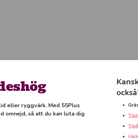
Ödeshög
Kansk
också
tid eller ryggvärk. Med 55Plus
Grä
d omnejd, så att du kan luta dig
Träd
Träd
Häck