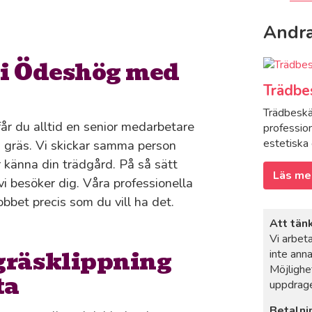
Andra
 i Ödeshög med
Trädbe
Trädbeskär
får du alltid en senior medarbetare
professio
estetiska 
a gräs. Vi skickar samma person
är känna din trädgård. På så sätt
Läs me
i besöker dig. Våra professionella
bbet precis som du vill ha det.
Att tän
Vi arbet
 gräsklippning
inte anna
Möjlighe
ta
uppdrage
Betalni