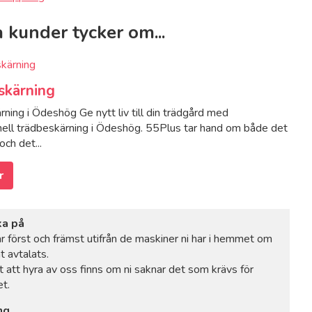
 kunder tycker om...
skärning
ning i Ödeshög Ge nytt liv till din trädgård med
nell trädbeskärning i Ödeshög. 55Plus tar hand om både det
och det...
r
ka på
ar först och främst utifrån de maskiner ni har i hemmet om
t avtalats.
t att hyra av oss finns om ni saknar det som krävs för
t.
ng