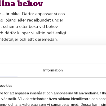
 dina behov
 – är olika. Därför anpassar vi oss
ång ibland eller regelbundet under
t schema eller boka vid behov.
 därför klipper vi alltid helt enligt
antdetaljer och allt däremellan.
ng av oss i
Information
rt kontaktformulär för att berätta om
cookies
ommer snabbt, går igenom dina
e för att anpassa innehållet och annonserna till användarna, tillh
båda.
vår trafik. Vi vidarebefordrar även sådana identifierare och anna
nnons- och analysföretag som vi samarbetar med. Dessa kan i sin