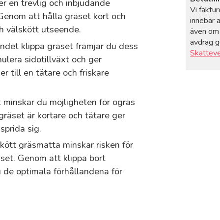
er en trevlig och inbjudande
Vi faktu
 Genom att hålla gräset kort och
innebär 
h välskött utseende.
även om 
avdrag gö
ndet klippa gräset främjar du dess
Skattev
imulera sidotillväxt och ger
r till en tätare och friskare
t minskar du möjligheten för ogräs
gräset är kortare och tätare ger
sprida sig.
skött gräsmatta minskar risken för
set. Genom att klippa bort
u de optimala förhållandena för