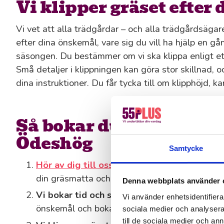
Vi klipper gräset efter
Vi vet att alla trädgårdar – och alla trädgårdsägare
efter dina önskemål, vare sig du vill ha hjälp en g
säsongen. Du bestämmer om vi ska klippa enligt et
Små detaljer i klippningen kan göra stor skillnad, och
dina instruktioner. Du får tycka till om klipphöjd, k
Så bokar du gräsklippni
Ödeshög
Samtycke
Hör av dig till oss
: Ring, mejla eller fyll i vå
din gräsmatta och vad du behöver hjälp med.
Denna webbplats använder 
Vi bokar tid och skickar en offert
: Vi återk
Vi använder enhetsidentifierar
önskemål och bokar in en tid som passar oss 
sociala medier och analysera 
till de sociala medier och a