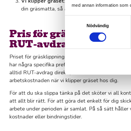
Vi klipper gräset
: En av våra medarbetare i 
med annan information som du 
din gräsmatta, så att du slipper att tänka på d
Samtyckesval
Nödvändig
Pris för gräsklippning 
RUT-avdrag ger halva p
Priset för gräsklippning i Ödeshög påverkas av hur
har några specifika preferenser för hur klippningen
alltid RUT-avdrag direkt på fakturan, vilket innebä
arbetskostnaden när vi klipper gräset hos dig.
För att du ska slippa tänka på det sköter vi all kon
att allt blir rätt. För att göra det enkelt för dig ski
arbete under perioden är samlat. På så sätt håller 
kostnader eller bindningstider.