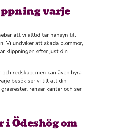
ippning varje
bär att vi alltid tar hänsyn till
en. Vi undviker att skada blommor,
r klippningen efter just din
r och redskap, men kan även hyra
je besök ser vi till att din
gräsrester, rensar kanter och ser
r i Ödeshög om