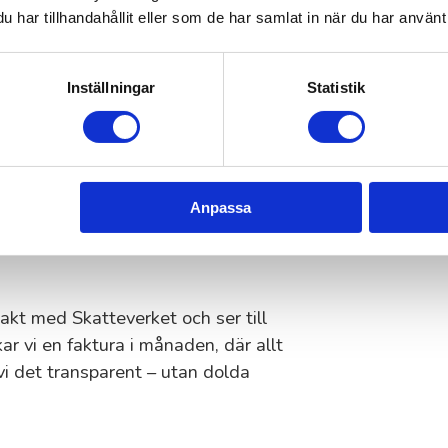
Ödeshög besöker dig och klipper
har tillhandahållit eller som de har samlat in när du har använt 
et.
Inställningar
Statistik
i Ödeshög –
riset
 stor din gräsmatta är och om du
Anpassa
 ska göras. Som privatperson får du
r att du bara betalar halva
takt med Skatteverket och ser till
ckar vi en faktura i månaden, där allt
vi det transparent – utan dolda