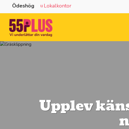
Ödeshög
Lokalkontor
Upplev käns
n