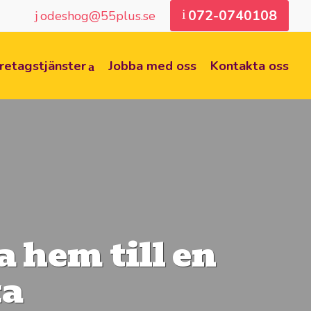
072-0740108
odeshog@55plus.se
retagstjänster
Jobba med oss
Kontakta oss
 hem till en
ta