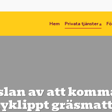
Hem
Privata tjänster
Fö
lan av att komma
yklippt gräsmat