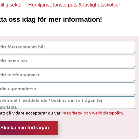
ntlig sektor – Hemtjänst, fönsterputs & fastighetsskötsel
ta oss idag för mer information!
tt gå vidare accepterar du vår
integritets- och webbplatspolicy
.
 Skicka min förfrågan.