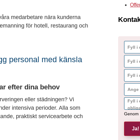
Offe
r våra medarbetare nära kunderna
Kontak
t bemanning för hotell, restaurang och
ygg personal med känsla
ar efter dina behov
erveringen eller städningen? Vi
nder intensiva perioder. Alla som
Genom a
ande, praktiskt servicearbete och
Ja!