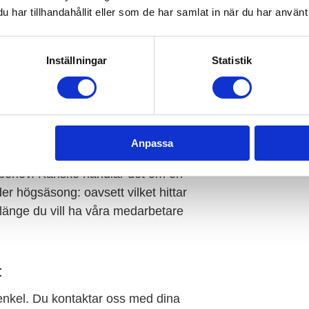
har tillhandahållit eller som de har samlat in när du har använt 
t och kontinuitet
ill hands
Inställningar
Statistik
ll, kök och servering
Anpassa
re uppdrag
 behov. Kanske handlar det om en
der högsäsong: oavsett vilket hittar
länge du vill ha våra medarbetare
t
en enkel. Du kontaktar oss med dina