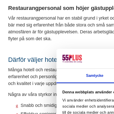
Restaurangpersonal som höjer gästuppl
Vår restaurangpersonal har en stabil grund i yrket och
bär med sig erfarenhet från både stora och små sa
atmosfären är för gästupplevelsen. Deras arbetsglädje
flyter på som det ska.
Därför väljer hotell och restauranger
Många hotell och restauranger i Ödeshög anlitar oss 
Samtycke
erfarenhet och personliga bemötande. Vi erbjuder 
och kvalitet i varje uppdrag.
Denna webbplats använder 
Några av våra styrkor inom hotell, kök och servering
Vi använder enhetsidentifierar
Snabb och smidig bemanning – även med kort
sociala medier och analysera 
till de sociala medier och a
Effektiva seniorer med många års erfarenhet 