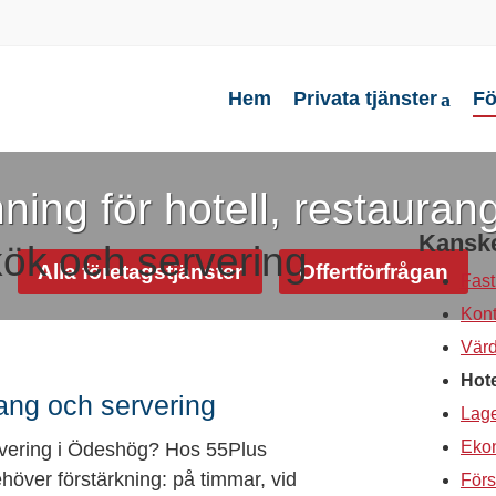
Hem
Privata tjänster
Fö
ing för hotell, restauran
Kanske
kök och servering
Alla företagstjänster
Offertförfrågan
Fast
Kont
Värd
Hote
rang och servering
Lage
 servering i Ödeshög? Hos 55Plus
Ekon
ehöver förstärkning: på timmar, vid
Förs