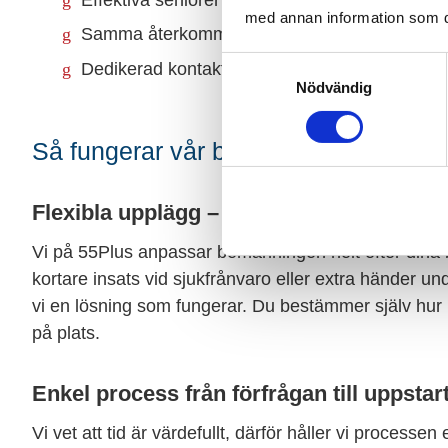
med annan information som du 
Samma återkommande medarbetare för trygghe
Samtyckesval
Dedikerad kontaktperson som alla finns nära t
Nödvändig
Så fungerar vår bemanning inom hote
Flexibla upplägg – på timmar eller läng
Vi på 55Plus anpassar bemanningen helt efter dina
kortare insats vid sjukfrånvaro eller extra händer un
vi en lösning som fungerar. Du bestämmer själv hur 
på plats.
Enkel process från förfrågan till uppstar
Vi vet att tid är värdefullt, därför håller vi process