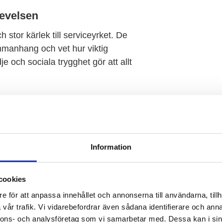
evelsen
 stor kärlek till serviceyrket. De
mmanhang och vet hur viktig
 och sociala trygghet gör att allt
 55Plus
på 55Plus för vår pålitlighet,
Information
seniorbemanning som ger trygghet
cookies
 är:
e för att anpassa innehållet och annonserna till användarna, tillh
 varsel
vår trafik. Vi vidarebefordrar även sådana identifierare och anna
nnons- och analysföretag som vi samarbetar med. Dessa kan i sin
inom yrket