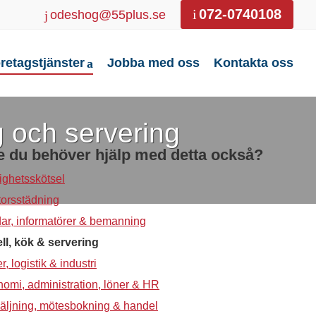
072-0740108
odeshog@55plus.se
retagstjänster
Jobba med oss
Kontakta oss
g och servering
 du behöver hjälp med detta också?
ighetsskötsel
orsstädning
ar, informatörer & bemanning
ll, kök & servering
r, logistik & industri
omi, administration, löner & HR
äljning, mötesbokning & handel