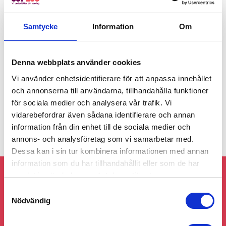
Samtycke
Information
Om
Genom att gå vidare accepterar du vår
integritets- och
webbplatspolicy
.
Denna webbplats använder cookies
Skicka
Vi använder enhetsidentifierare för att anpassa innehållet
och annonserna till användarna, tillhandahålla funktioner
för sociala medier och analysera vår trafik. Vi
vidarebefordrar även sådana identifierare och annan
information från din enhet till de sociala medier och
annons- och analysföretag som vi samarbetar med.
Dessa kan i sin tur kombinera informationen med annan
information som du har tillhandahållit eller som de har
samlat in när du har använt deras tjänster.
Följ gärna 55Plus Sundsvall på sociala
medier!
Samtyckesval
Nödvändig