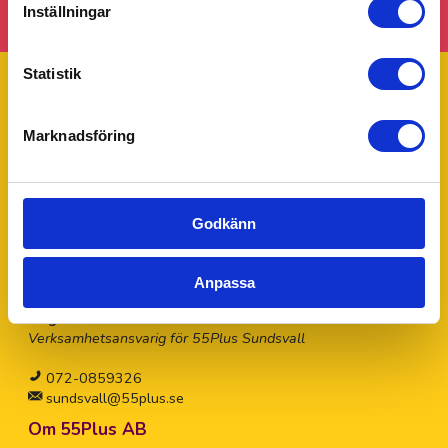
Inställningar
Statistik
Marknadsföring
Trustpilot
Ditt 55Plus lokalkontor - Sundsvall
55Plus Sundsvall drivs av Magdalena Nilsson. Har du några
Godkänn
frågor eller funderingar tveka inte att kontakta Magdalena
för personlig hjälp.
Anpassa
Magdalena Nilsson
Verksamhetsansvarig för 55Plus Sundsvall
072-0859326
sundsvall@55plus.se
Om 55Plus AB