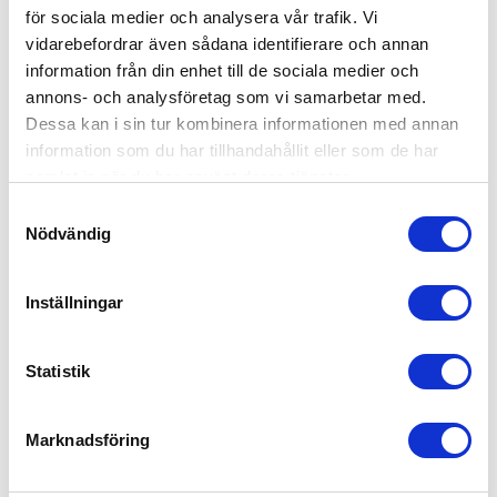
Lager, logistik & industri
för sociala medier och analysera vår trafik. Vi
Ekonomi, administration, löner & HR
vidarebefordrar även sådana identifierare och annan
information från din enhet till de sociala medier och
Försäljning, mötesbokning & handel
annons- och analysföretag som vi samarbetar med.
Offentlig sektor – Hemtjänst, fönsterputs &
Dessa kan i sin tur kombinera informationen med annan
fastighetsskötsel
information som du har tillhandahållit eller som de har
samlat in när du har använt deras tjänster.
Kontakta oss idag för mer information!
Samtyckesval
Nödvändig
Inställningar
Statistik
Marknadsföring