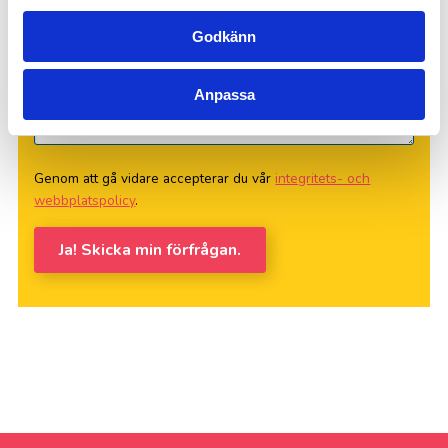
Godkänn
Anpassa
Genom att gå vidare accepterar du vår
integritets- och
webbplatspolicy
.
Ja! Skicka min förfrågan.