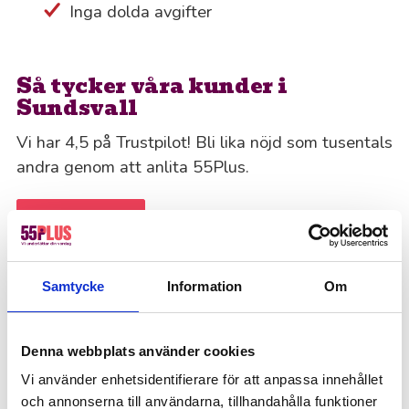
Inga dolda avgifter
Så tycker våra kunder i
Sundsvall
Vi har 4,5 på Trustpilot! Bli lika nöjd som tusentals
andra genom att anlita 55Plus.
Offertförfrågan
Kanske du behöver hjälp med detta också?
Samtycke
Information
Om
Fastighetsskötsel
Kontorsstädning
Värdar, informatörer & bemanning
Denna webbplats använder cookies
Vi använder enhetsidentifierare för att anpassa innehållet
Hotell, kök & servering
och annonserna till användarna, tillhandahålla funktioner