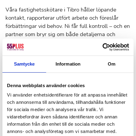
Våra fastighetsskötare i Tibro håller löpande
kontakt, rapporterar utfört arbete och föreslår
förbättringar vid behov. Ni får full kontroll – och en
partner som bryr sig om både detaljerna och
helheten.
Samtycke
Information
Om
Så tycker våra kunder i Tibro
Vi har 4,5 på TrustPilot! Bli lika nöjd som
tusentals andra genom att anlita 55Plus.
Denna webbplats använder cookies
Vi använder enhetsidentifierare för att anpassa innehållet
och annonserna till användarna, tillhandahålla funktioner
Offertförfrågan
för sociala medier och analysera vår trafik. Vi
Kanske du behöver hjälp med detta också?
vidarebefordrar även sådana identifierare och annan
information från din enhet till de sociala medier och
Fastighetsskötsel
annons- och analysföretag som vi samarbetar med.