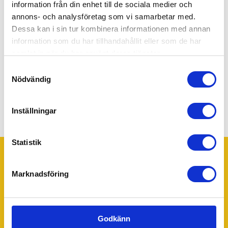
information från din enhet till de sociala medier och
annons- och analysföretag som vi samarbetar med.
Genom att gå vidare accepterar du vår
integritets- och
Dessa kan i sin tur kombinera informationen med annan
webbplatspolicy
.
information som du har tillhandahållit eller som de har
samlat in när du har använt deras tjänster.
Ja! Skicka min förfrågan.
Samtyckesval
Nödvändig
Inställningar
Statistik
Marknadsföring
Trustpilot
Ditt 55Plus lokalkontor - Tibro
55Plus Tibro drivs av Jan Sundberg. Har du några frågor
Godkänn
eller funderingar tveka inte att kontakta Jan för personlig