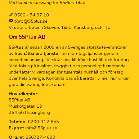
Verksamhetsansvarig för 55Plus Tibro
0500 - 74 97 10
tibro@55plus.se
Vi utför arbeten i Skövde, Tibro, Karlsborg och Hjo
Om 55Plus AB
55Plus
är sedan 2009 en av Sveriges största leverantörer
av
hushållsnära tjänster
och företagstjänster genom
seniorbemanning. Vi riktar oss till både hushåll och företag.
Med fokus på kvalitet, trygghet och personligt bemötande
underlättar vi vardagen för tusentals hushåll och företag
över hela Sverige. Kontakta oss så berättar vi mer hur vi kan
göra din vardag lite skönare.
Huvudkontor:
55Plus AB
Muskötgatan 19
254 66 Helsingborg
Telefon:
0200-112 555
E-post:
info@55plus.se
Org.nr:
556727-4690