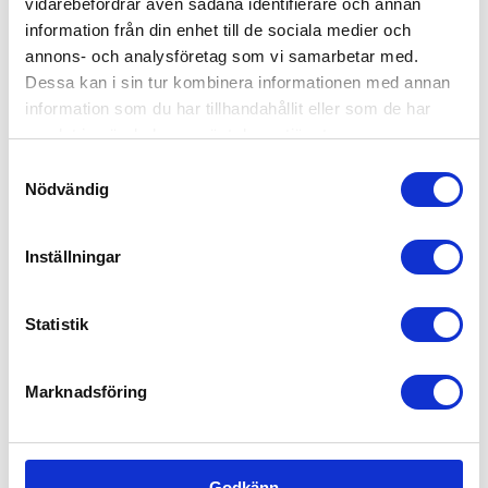
vidarebefordrar även sådana identifierare och annan
Offertförfrågan
information från din enhet till de sociala medier och
annons- och analysföretag som vi samarbetar med.
Kanske du behöver hjälp med detta också?
Dessa kan i sin tur kombinera informationen med annan
information som du har tillhandahållit eller som de har
Fastighetsskötsel
samlat in när du har använt deras tjänster.
Kontorsstädning
Samtyckesval
Värdar, informatörer & bemanning
Nödvändig
Hotell, kök & servering
Inställningar
Lager, logistik & industri
Ekonomi, administration, löner & HR
Statistik
Försäljning, mötesbokning & handel
Offentlig sektor – Hemtjänst, fönsterputs &
Marknadsföring
fastighetsskötsel
Kontakta oss idag för mer information!
Godkänn