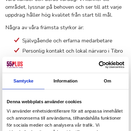
området, lyssnar på behoven och ser till att varje
uppdrag håller hög kvalitet från start till mål.
Några av våra främsta styrkor är:
Självgående och erfarna medarbetare
Personlig kontakt och lokal närvaro i Tibro
Hjälp med inventeringar och tillfälliga
serviceuppdrag
Trygghet, kvalitet och genuin serviceglädje
Samtycke
Information
Om
Så tycker våra kunder i Tibro
Denna webbplats använder cookies
Vi använder enhetsidentifierare för att anpassa innehållet
Vi har 4,5 på Trustpilot! Bli lika nöjd som tusentals
och annonserna till användarna, tillhandahålla funktioner
andra genom att anlita 55Plus.
för sociala medier och analysera vår trafik. Vi