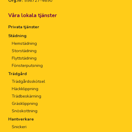
Org.nr:
556727-4690
Våra lokala tjänster
Privata tjänster
Städning
Hemstädning
Storstädning
Flyttstädning
Fönsterputsning
Trädgård
Trädgårdsskötsel
Häckklippning
Trädbeskärning
Gräsklippning
Snöskottning
Hantverkare
Snickeri