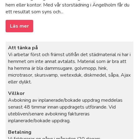
hem eller kontor. Med vår storstädning i Ängelholm får du
ett resultat som syns och...
Läs mer
Att tänka på
Vi arbetar först och främst utifrån det städmaterial ni har i
hemmet om inte annat avtalats. Material som är bra att
ha hemma är bla dammsugare, golvmopp, hink,
microtrasor, skursvamp, wetexduk, diskmedel, såpa, Ajax
eller dylikt.
Villkor
Avbokning av inplanerade/bokade uppdrag meddelas
senast 48 timmar innan uppdragets utförande. Vid
utebliven/senare avbokning faktureras
inplanerade/bokade uppdrag.
Betalning
Vi fakturerar en gång i månaden (20 dagars