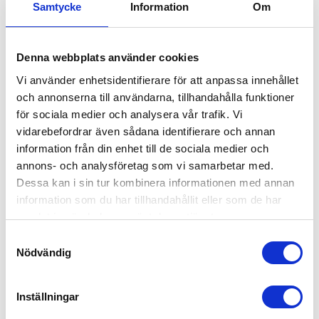
till att allt material finns tillgängligt. När det
Samtycke
Information
Om
gäller stor- och flyttstädning tar vi självklart med
oss eget material om det behövs. Tänk även på
Denna webbplats använder cookies
att plocka undan personliga föremål och informera
oss om det finns specifika områden eller uppgifter
Vi använder enhetsidentifierare för att anpassa innehållet
du vill fokusera lite extra på när vi städar.
och annonserna till användarna, tillhandahålla funktioner
för sociala medier och analysera vår trafik. Vi
vidarebefordrar även sådana identifierare och annan
Är ni försäkrade?
information från din enhet till de sociala medier och
annons- och analysföretag som vi samarbetar med.
Absolut. Vi har en generös försäkring, men
Dessa kan i sin tur kombinera informationen med annan
villkoren kan variera beroende på var du bor.
information som du har tillhandahållit eller som de har
Kontakta ditt lokalkontor i Ängelholm för att få
samlat in när du har använt deras tjänster.
mer information om vad som gäller.
Samtyckesval
Nödvändig
Kan jag använda RUT-avdrag för
hemstädning?
Inställningar