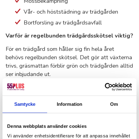
Mossbekämpning
Vår- och höststädning av trädgården
Bortforsling av trädgårdsavfall
Varför är regelbunden trädgårdsskötsel viktig?
För en trädgård som håller sig fin hela året
behövs regelbunden skötsel. Det gör att växterna
trivs, gräsmattan förblir grön och trädgården alltid
ser inbjudande ut.
Hur ofta behövs trädgårdsskötsel?
Hur ofta du behöver hjälp beror på din trädgårds
Samtycke
Information
Om
behov och vad du föredrar. För en riktigt välskött
trädgård kan vi komma upp till en gång i veckan,
men oftast räcker två besök i månaden. Behovet
Denna webbplats använder cookies
kan också ändras beroende på vädret och
Vi använder enhetsidentifierare för att anpassa innehållet