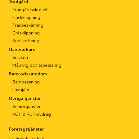
Trädgård
Trädgårdsskötsel
Häckklippning
Trädbeskärning
Gräsklippning
Snöskottning
Hantverkare
Snickeri
Målning och tapetsering
Barn och ungdom
Barnpassning
Läxhjälp
Övriga tjänster
Seniortjänsten
ROT & RUT-avdrag
Företagstjänster
Fastighetsskötsel