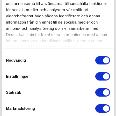
årstiderna – exempelvis växer gräset snabbare
och annonserna till användarna, tillhandahålla funktioner
under sommaren.
för sociala medier och analysera vår trafik. Vi
vidarebefordrar även sådana identifierare och annan
Kan man ha ett abonnemang på
information från din enhet till de sociala medier och
trädgårdsskötsel?
annons- och analysföretag som vi samarbetar med.
Dessa kan i sin tur kombinera informationen med annan
Självklart kan man det. Hör av dig till oss, så ser
information som du har tillhandahållit eller som de har
vi till att ordna regelbunden trädgårdsskötsel för
samlat in när du har använt deras tjänster.
din trädgård i Ängelholm.
Samtyckesval
Nödvändig
Är trädgårdsskötsel RUT-berättigat?
Absolut! Vi drar av 50% på arbetskostnaden, så
Inställningar
länge det inte gäller bortforsling av
trädgårdsavfall till tippen.
Statistik
Kundomdömen om våra
Marknadsföring