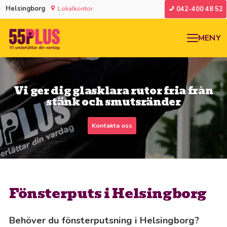
Helsingborg
Lokalkontor
042-400 48 52
MENY
Vi ger dig glasklara rutor fria från
stänk och smutsränder
Kontakta oss
Fönsterputs i Helsingborg
Behöver du fönsterputsning i Helsingborg?