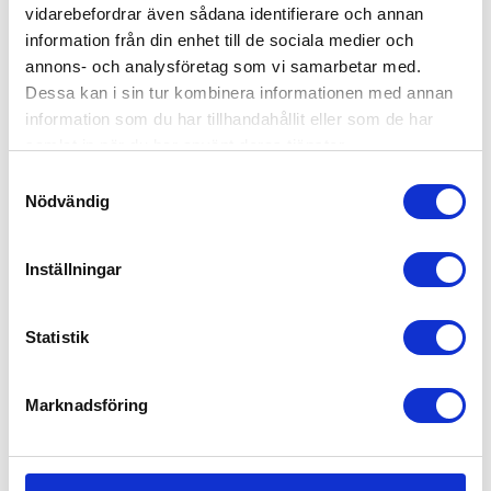
vidarebefordrar även sådana identifierare och annan
Uppdragsbeskrivning
information från din enhet till de sociala medier och
annons- och analysföretag som vi samarbetar med.
Dessa kan i sin tur kombinera informationen med annan
information som du har tillhandahållit eller som de har
samlat in när du har använt deras tjänster.
Samtyckesval
Nödvändig
Inställningar
Statistik
Marknadsföring
Tips: Det är enklare för oss att ge dig bäst återkoppling
om vi vet vad din förfrågan handlar om.
Foto på uppdraget