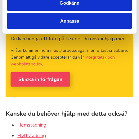
Godkänn
Anpassa
Godkända filtyper: jpg, png, gif, heic, Max filstorlek: 15
MB.
Du kan bifoga ett foto på t.ex det du önskar hjälp med.
Vi återkommer inom max 3 arbetsdagar men oftast snabbare.
Genom att gå vidare accepterar du vår
integritets- och
webbplatspolicy
.
Skicka in förfrågan
Kanske du behöver hjälp med detta också?
Hemstädning
Flyttstädning