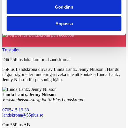
Godkänn
Genom att gå vidare accepterar du vår
integritets- och webbplatspolicy
.
Ja! Skicka min förfrågan.
Följ gärna 55Plus Landskrona på sociala medier!
Anpassa
Trustpilot
Ditt 55Plus lokalkontor - Landskrona
55Plus Landskrona drivs av Linda Lantz, Jenny Nilsson . Har du
några frågor eller funderingar tveka inte att kontakta Linda Lantz,
Jenny Nilsson för personlig hjälp.
Linda Lantz, Jenny Nilsson
Verksamhetsansvarig för 55Plus Landskrona
0705-15 19 38
landskrona@55plus.se
Om 55Plus AB