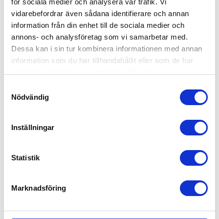
för sociala medier och analysera vår trafik. Vi
Försäljning, mötesbokning & handel
vidarebefordrar även sådana identifierare och annan
Offentlig sektor – Hemtjänst, fönsterputs & fastighetsskötsel
information från din enhet till de sociala medier och
annons- och analysföretag som vi samarbetar med.
Kontakta oss idag för mer information!
Dessa kan i sin tur kombinera informationen med annan
”
*
” anger obligatoriska fält
information som du har tillhandahållit eller som de har
samlat in när du har använt deras tjänster.
Företagsnamn
*
Samtyckesval
Namn
*
Nödvändig
Telefonnummer
*
Inställningar
E-post
*
Ev. meddelande till oss
Statistik
Marknadsföring