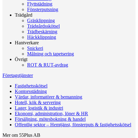
Flyttstädning
Fönsterputsning
Trädgård
Gräsklippning
Trädgårdsskötsel
Trädbeskärning
Häckklippning
Hantverkare
Snickeri
Målning och tapetsering
Övrigt
ROT & RUT-avdrag
Företagstjänster
Fastighetsskötsel
Kontorsstädning
Värdar, informatörer & bemanning
Hotell, kök & servering
Lager, logistik & industri
Ekonomi, administration, löner & HR
Försäljning, mötesbokning & handel
Offentlig sektor – Hemtjänst, fönsterputs & fastighetsskötsel
Mer om 55Plus AB