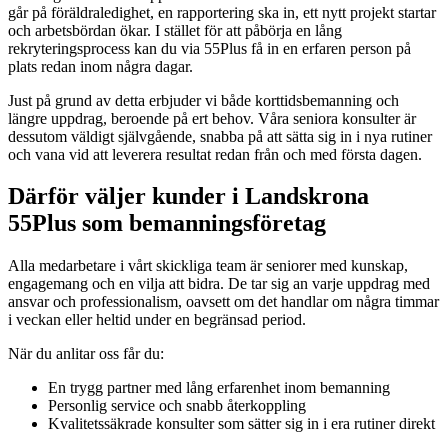
går på föräldraledighet, en rapportering ska in, ett nytt projekt startar
och arbetsbördan ökar. I stället för att påbörja en lång
rekryteringsprocess kan du via 55Plus få in en erfaren person på
plats redan inom några dagar.
Just på grund av detta erbjuder vi både korttidsbemanning och
längre uppdrag, beroende på ert behov. Våra seniora konsulter är
dessutom väldigt självgående, snabba på att sätta sig in i nya rutiner
och vana vid att leverera resultat redan från och med första dagen.
Därför väljer kunder i Landskrona
55Plus som bemanningsföretag
Alla medarbetare i vårt skickliga team är seniorer med kunskap,
engagemang och en vilja att bidra. De tar sig an varje uppdrag med
ansvar och professionalism, oavsett om det handlar om några timmar
i veckan eller heltid under en begränsad period.
När du anlitar oss får du:
En trygg partner med lång erfarenhet inom bemanning
Personlig service och snabb återkoppling
Kvalitetssäkrade konsulter som sätter sig in i era rutiner direkt