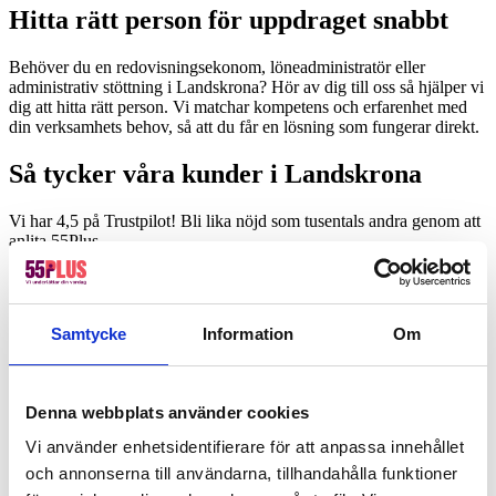
Hitta rätt person för uppdraget snabbt
Behöver du en redovisningsekonom, löneadministratör eller
administrativ stöttning i Landskrona? Hör av dig till oss så hjälper vi
dig att hitta rätt person. Vi matchar kompetens och erfarenhet med
din verksamhets behov, så att du får en lösning som fungerar direkt.
Så tycker våra kunder i Landskrona
Vi har 4,5 på Trustpilot! Bli lika nöjd som tusentals andra genom att
anlita 55Plus.
Offertförfrågan
Kanske du behöver hjälp med detta också?
Samtycke
Information
Om
Fastighetsskötsel
Kontorsstädning
Värdar, informatörer & bemanning
Denna webbplats använder cookies
Hotell, kök & servering
Vi använder enhetsidentifierare för att anpassa innehållet
Lager, logistik & industri
och annonserna till användarna, tillhandahålla funktioner
Ekonomi, administration, löner & HR