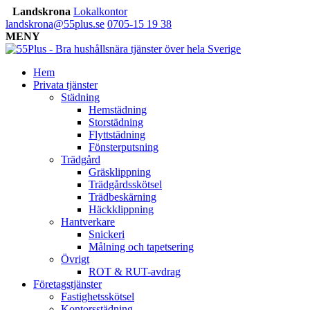
Landskrona
Lokalkontor
landskrona@55plus.se
0705-15 19 38
MENY
Hem
Privata tjänster
Städning
Hemstädning
Storstädning
Flyttstädning
Fönsterputsning
Trädgård
Gräsklippning
Trädgårdsskötsel
Trädbeskärning
Häckklippning
Hantverkare
Snickeri
Målning och tapetsering
Övrigt
ROT & RUT-avdrag
Företagstjänster
Fastighetsskötsel
Kontorsstädning