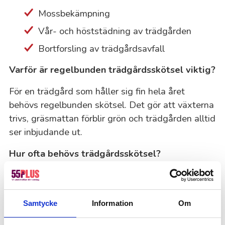
Mossbekämpning
Vår- och höststädning av trädgården
Bortforsling av trädgårdsavfall
Varför är regelbunden trädgårdsskötsel viktig?
För en trädgård som håller sig fin hela året
behövs regelbunden skötsel. Det gör att växterna
trivs, gräsmattan förblir grön och trädgården alltid
ser inbjudande ut.
Hur ofta behövs trädgårdsskötsel?
Hur ofta du behöver hjälp beror på din trädgårds
behov och vad du föredrar. För en riktigt välskött
trädgård kan vi komma upp till en gång i veckan,
Samtycke
Information
Om
men oftast räcker två besök i månaden. Behovet