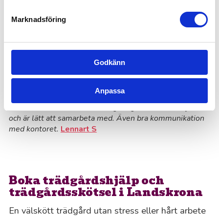
Kundomdömen om våra
tjänster för trädgårdsskötsel
Marknadsföring
“Trädgårdsarbete i Landskrona som blev mycket
bra!”
Godkänn
Klippte större lagerhäggs-häck, murgröna och ett mindre
träd. Blev jättefint! Enkla att kommunicera med, nedlagd
tid stämde bra med uppskattningen som gjordes inför
Anpassa
arbetet.
Cecilia S
Personen som sköter vår trädgård gör ett utmärkt jobb
och är lätt att samarbeta med. Även bra kommunikation
med kontoret.
Lennart S
Boka trädgårdshjälp och
trädgårdsskötsel i Landskrona
En välskött trädgård utan stress eller hårt arbete