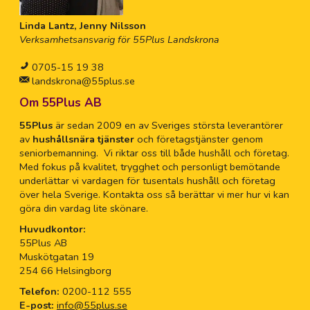
Linda Lantz, Jenny Nilsson
Verksamhetsansvarig för 55Plus Landskrona
0705-15 19 38
landskrona@55plus.se
Om 55Plus AB
55Plus
är sedan 2009 en av Sveriges största leverantörer
av
hushållsnära tjänster
och företagstjänster genom
seniorbemanning. Vi riktar oss till både hushåll och företag.
Med fokus på kvalitet, trygghet och personligt bemötande
underlättar vi vardagen för tusentals hushåll och företag
över hela Sverige. Kontakta oss så berättar vi mer hur vi kan
göra din vardag lite skönare.
Huvudkontor:
55Plus AB
Muskötgatan 19
254 66 Helsingborg
Telefon:
0200-112 555
E-post:
info@55plus.se