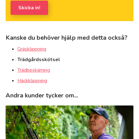
nå
Skicka in!
dig
på:
*
Kanske du behöver hjälp med detta också?
Gräsklippning
Trädgårdsskötsel
Trädbeskärning
Häckklippning
Andra kunder tycker om...