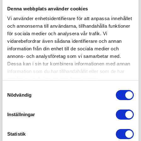
kan också ändras beroende på vädret och
Denna webbplats använder cookies
årstiderna – exempelvis växer gräset snabbare
Vi använder enhetsidentifierare för att anpassa innehållet
under sommaren.
och annonserna till användarna, tillhandahålla funktioner
Kan man ha ett abonnemang på
för sociala medier och analysera vår trafik. Vi
trädgårdsskötsel?
vidarebefordrar även sådana identifierare och annan
information från din enhet till de sociala medier och
Självklart kan man det. Hör av dig till oss, så ser
annons- och analysföretag som vi samarbetar med.
vi till att ordna regelbunden trädgårdsskötsel för
Dessa kan i sin tur kombinera informationen med annan
din trädgård i Landskrona.
information som du har tillhandahållit eller som de har
samlat in när du har använt deras tjänster.
Är trädgårdsskötsel RUT-berättigat?
Samtyckesval
Nödvändig
Absolut! Vi drar av 50% på arbetskostnaden, så
länge det inte gäller bortforsling av
Inställningar
trädgårdsavfall till tippen.
Statistik