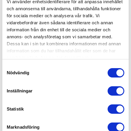
Vi använder enhetsidentifierare för att anpassa innehållet
stressiga vardag. Boka din tid för gräsklippning i
och annonserna till användarna, tillhandahålla funktioner
Landskrona, så hör vi av oss för att diskutera dina
för sociala medier och analysera vår trafik. Vi
behov och förutsättningar.
vidarebefordrar även sådana identifierare och annan
information från din enhet till de sociala medier och
annons- och analysföretag som vi samarbetar med.
Dessa kan i sin tur kombinera informationen med annan
information som du har tillhandahållit eller som de har
Kontakta 55Plus Landskrona
samlat in när du har använt deras tjänster.
Fyll i dina kontaktuppgifter och skicka in så
Samtyckesval
återkommer vi till dig snart!
Nödvändig
Vad
önskar
Inställningar
du
Telefon
hjälp
eller
med?
Statistik
e-
(frivilligt)
Genom att gå vidare accepterar du vår
integritets- och
post
webbplatspolicy
.
vi
Marknadsföring
kan