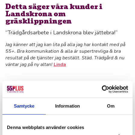
Detta säger våra kunder i
Landskrona om
gräsklippningen
“Trädgårdsarbete i Landskrona blev jättebra!”
Jag känner att jag kan lita på alla jag har kontakt med på
55+. Bra kommunikation & alla är supertrevliga & bra
resultat på de tjänster jag beställt. Städ. Trädgård & nu
väntar jag på ny altan!
Linda
Kontakta oss för gräsklippning
i Landskrona
Samtycke
Information
Om
Gräsklippning är inte för alla. För vissa kan det
vara en fysisk utmaning som de inte klarar av,
Denna webbplats använder cookies
eller helt enkelt något som inte passar in i deras