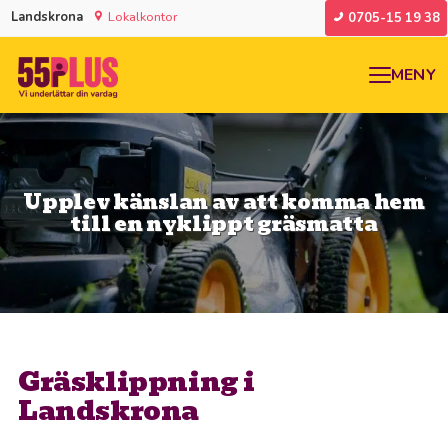
Landskrona
Lokalkontor
0705-15 19 38
MENY
Upplev känslan av att komma hem
till en nyklippt gräsmatta
Gräsklippning i
Landskrona