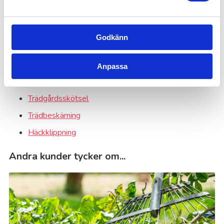
nå
Skicka in!
dig
på:
*
Godkänn
Kanske du behöver hjälp med detta också?
Anpassa
Gräsklippning
Trädgårdsskötsel
Trädbeskärning
Häckklippning
Andra kunder tycker om...