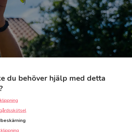
e du behöver hjälp med detta
?
klippning
gårdsskötsel
dbeskärning
klippning