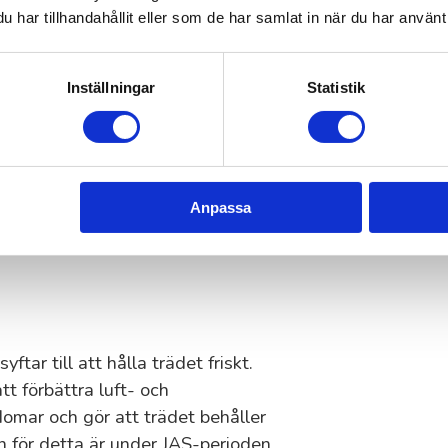
eras ålder, hälsa och vad du vill
har tillhandahållit eller som de har samlat in när du har använt 
ler det att använda rätt teknik. Låt
Inställningar
Statistik
träd en stark och balanserad
idigt kan forma trädets tillväxt och
Anpassa
a beskärning på vårvintern för att
tar till att hålla trädet friskt.
tt förbättra luft- och
omar och gör att trädet behåller
en för detta är under JAS-perioden