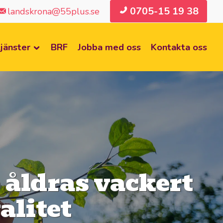
0705-15 19 38
landskrona@55plus.se
jänster
BRF
Jobba med oss
Kontakta oss
e åldras vackert
alitet