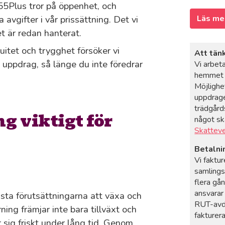
 55Plus tror på öppenhet, och
 avgifter i vår prissättning. Det vi
Läs me
t är redan hanterat.
nuitet och trygghet försöker vi
Att tän
uppdrag, så länge du inte föredrar
Vi arbeta
hemmet o
Möjlighe
uppdrage
trädgårds
g viktigt för
något sk
Skattev
Betalni
Vi faktur
samlings
flera gå
ansvarar
ästa förutsättningarna att växa och
RUT-avdr
ning främjar inte bara tillväxt och
fakturer
er sig friskt under lång tid. Genom