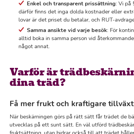
Enkel och transparent prissättning
: Vi på
därför finns det inga dolda kostnader eller extra
lovar är det priset du betalar, och RUT-avdrage
Samma ansikte vid varje besök
: För konti
alltid boka in samma person vid återkommande 
något annat.
Varför är trädbeskärnin
dina träd?
Få mer frukt och kraftigare tillväxt
När beskärningen görs på rätt sätt får trädet de b
utvecklas på ett sunt sätt. En väl utförd trädbeskär
fruktsättning, utan bidrar också till att trädet håll