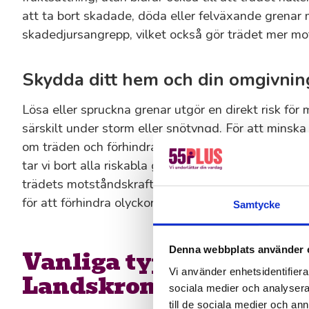
att ta bort skadade, döda eller felväxande grenar 
skadedjursangrepp, vilket också gör trädet mer mo
Skydda ditt hem och din omgivnin
Lösa eller spruckna grenar utgör en direkt risk för
särskilt under storm eller snötyngd. För att minska 
om träden och förhindra att de blir farliga. När vi 
tar vi bort alla riskabla grenar nära byggnader, väg
trädets motståndskraft mot vindbrott. I tätbebygg
för att förhindra olyckor.
Samtycke
Denna webbplats använder 
Vanliga typer av trädb
Vi använder enhetsidentifierar
Landskrona
sociala medier och analysera 
till de sociala medier och a