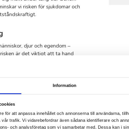
minskar vi risken för sjukdomar och
tståndskraftigt.
g
 människor, djur och egendom –
risken är det viktigt att ta hand
utför trädbeskärning i Landskrona
ar och kraftledningar och stärker
da områden är detta ännu viktigare
Information
cookies
eskärning i
e för att anpassa innehållet och annonserna till användarna, tillh
vår trafik. Vi vidarebefordrar även sådana identifierare och anna
nnons- och analysföretag som vi samarbetar med. Dessa kan i sin