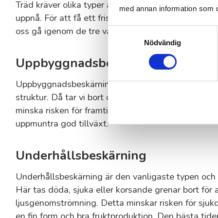
Träd kräver olika typer av beskärning beroende på d
med annan information som du 
uppnå. För att få ett friskt och välväxande träd gäl
oss gå igenom de tre vanligaste metoderna.
Samtyckesval
Nödvändig
Uppbyggnadsbeskärning
Uppbyggnadsbeskärning fokuserar på att ge unga 
struktur. Då tar vi bort oönskade grenar, så att vi t
minska risken för framtida skador. Oftast sker denn
uppmuntra god tillväxt.
Underhållsbeskärning
Underhållsbeskärning är den vanligaste typen och syf
Här tas döda, sjuka eller korsande grenar bort för a
ljusgenomströmning. Detta minskar risken för sjukd
en fin form och bra fruktproduktion. Den bästa tid