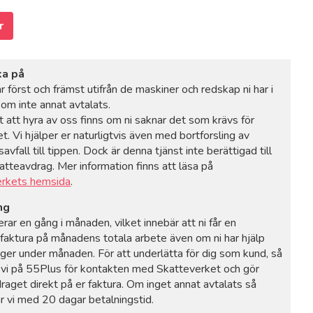
r
ka på
r först och främst utifrån de maskiner och redskap ni har i
m inte annat avtalats.
t att hyra av oss finns om ni saknar det som krävs för
t. Vi hjälper er naturligtvis även med bortforsling av
avfall till tippen. Dock är denna tjänst inte berättigad till
atteavdrag. Mer information finns att läsa på
erkets hemsida
.
ng
erar en gång i månaden, vilket innebär att ni får en
faktura på månadens totala arbete även om ni har hjälp
nger under månaden. För att underlätta för dig som kund, så
 vi på 55Plus för kontakten med Skatteverket och gör
aget direkt på er faktura. Om inget annat avtalats så
ar vi med 20 dagar betalningstid.