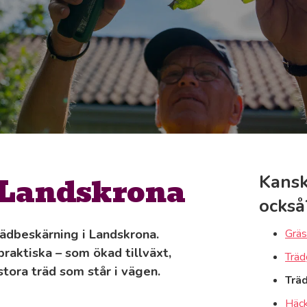
 Landskrona
Kansk
också
trädbeskärning i Landskrona.
Gräs
raktiska – som ökad tillväxt,
Träd
stora träd som står i vägen.
Trä
Häck