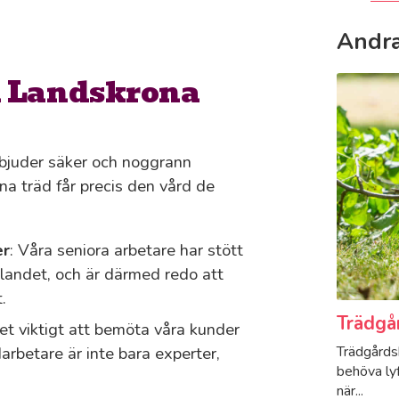
Andra
i Landskrona
rbjuder säker och noggrann
a träd får precis den vård de
er
: Våra seniora arbetare har stött
 landet, och är därmed redo att
.
Trädgå
det viktigt att bemöta våra kunder
Trädgårdsh
arbetare är inte bara experter,
behöva lyf
när...