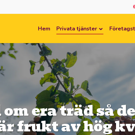
Hem
Privata tjänster
Företagst
 om era träd så d
är frukt av hög kv