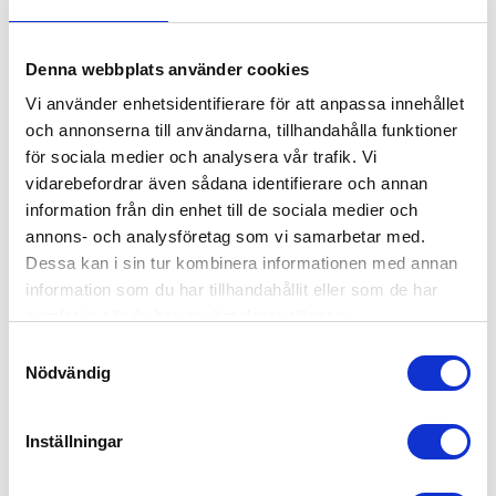
Fastighetsskötsel
Denna webbplats använder cookies
Kontorsstädning
Vi använder enhetsidentifierare för att anpassa innehållet
Värdar, informatörer & bemanning
och annonserna till användarna, tillhandahålla funktioner
Hotell, kök & servering
för sociala medier och analysera vår trafik. Vi
vidarebefordrar även sådana identifierare och annan
Lager, logistik & industri
information från din enhet till de sociala medier och
Ekonomi, administration, löner & HR
annons- och analysföretag som vi samarbetar med.
Försäljning, mötesbokning & handel
Dessa kan i sin tur kombinera informationen med annan
information som du har tillhandahållit eller som de har
Offentlig sektor – Hemtjänst, fönsterputs &
samlat in när du har använt deras tjänster.
fastighetsskötsel
Samtyckesval
Nödvändig
Kontakta oss idag för mer information!
Inställningar