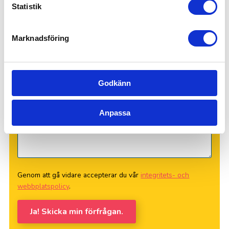
Statistik
Marknadsföring
Godkänn
Anpassa
Genom att gå vidare accepterar du vår
integritets- och
webbplatspolicy
.
Ja! Skicka min förfrågan.