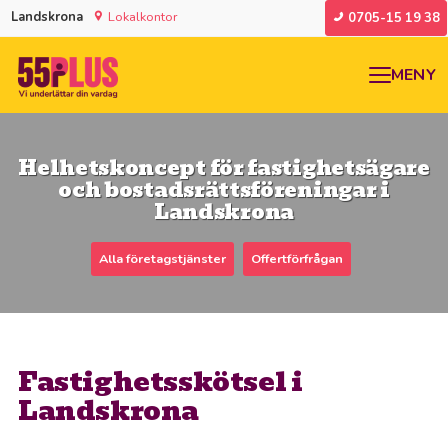
Landskrona
Lokalkontor
0705-15 19 38
MENY
Helhetskoncept för fastighetsägare
och bostadsrättsföreningar i
Landskrona
Alla företagstjänster
Offertförfrågan
Fastighetsskötsel i
Landskrona