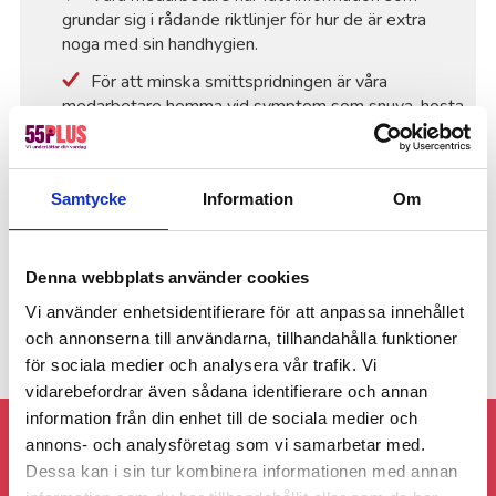
grundar sig i rådande riktlinjer för hur de är extra
noga med sin handhygien.
För att minska smittspridningen är våra
medarbetare hemma vid symptom som snuva, hosta
eller feber. Vi ser att ni som kund vid samma
symptom hör av er till oss.
För personer över 70 år rekommenderas att inte
Samtycke
Information
Om
utsätta sig för stora folksamlingar, eller platser där
det är mycket folk, som på bussar, mataffärer och
lokaler där det vistas många människor samtidigt.
Denna webbplats använder cookies
Vi använder enhetsidentifierare för att anpassa innehållet
och annonserna till användarna, tillhandahålla funktioner
för sociala medier och analysera vår trafik. Vi
vidarebefordrar även sådana identifierare och annan
information från din enhet till de sociala medier och
Följ gärna 55Plus Landskrona på sociala
annons- och analysföretag som vi samarbetar med.
Dessa kan i sin tur kombinera informationen med annan
medier!