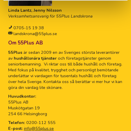
Linda Lantz, Jenny Nilsson
Verksamhetsansvarig för 55Plus Landskrona
0705-15 19 38
landskrona@55plus.se
Om 55Plus AB
55Plus
är sedan 2009 en av Sveriges största leverantörer
av
hushållsnära tjänster
och företagstjänster genom
seniorbemanning. Vi riktar oss till både hushåll och företag.
Med fokus på kvalitet, trygghet och personligt bemötande
underlättar vi vardagen för tusentals hushåll och företag
över hela Sverige. Kontakta oss så berättar vi mer hur vi kan
göra din vardag lite skönare.
Huvudkontor:
55Plus AB
Muskötgatan 19
254 66 Helsingborg
Telefon:
0200-112 555
E-post:
info@55plus.se