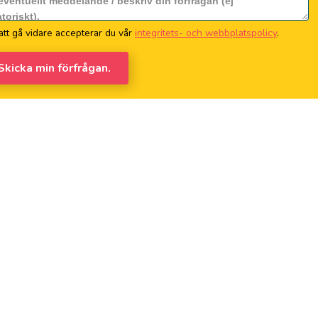
tt gå vidare accepterar du vår
integritets- och webbplatspolicy
.
 Skicka min förfrågan.