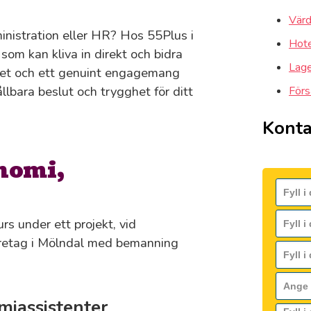
Värd
nistration eller HR? Hos 55Plus i
Hote
som kan kliva in direkt och bidra
Lager
nhet och ett genuint engagemang
llbara beslut och trygghet för ditt
Förs
Konta
nomi,
rs under ett projekt, vid
 företag i Mölndal med bemanning
iassistenter