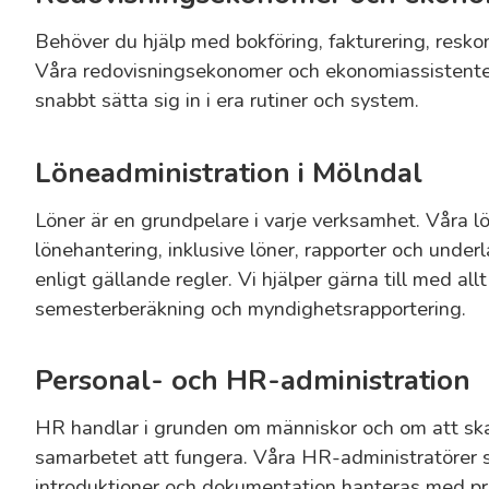
Behöver du hjälp med bokföring, fakturering, resko
Våra redovisningsekonomer och ekonomiassistente
snabbt sätta sig in i era rutiner och system.
Löneadministration i Mölndal
Löner är en grundpelare i varje verksamhet. Våra lön
lönehantering, inklusive löner, rapporter och underla
enligt gällande regler. Vi hjälper gärna till med allt 
semesterberäkning och myndighetsrapportering.
Personal- och HR-administration
HR handlar i grunden om människor och om att skap
samarbetet att fungera. Våra HR-administratörer ser 
introduktioner och dokumentation hanteras med pr