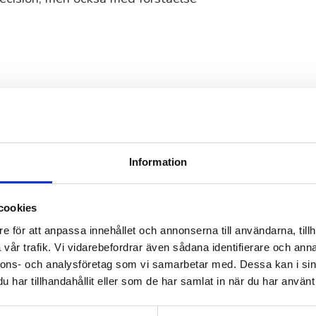
abil och välorganiserad
ektivitet och samarbete skapas.
 och genomtänkta flöden ser vi till
Information
anning inom ekonomi
cookies
e för att anpassa innehållet och annonserna till användarna, tillh
vår trafik. Vi vidarebefordrar även sådana identifierare och anna
. En medarbetare går på
nnons- och analysföretag som vi samarbetar med. Dessa kan i sin
rojekt startar och arbetsbördan
har tillhandahållit eller som de har samlat in när du har använt 
process kan du via 55Plus få in en