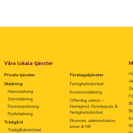
Våra lokala tjänster
M
Hä
Privata tjänster
Företagstjänster
Ak
Städning
Fastighetsskötsel
O
Hemstädning
Kontorsstädning
Fö
Storstädning
Offentlig sektor –
Bl
Fönsterputsning
Hemtjänst, fönsterputs &
Bl
fastighetsskötsel
Flyttstädning
Ka
Ekonomi, administration,
Trädgård
R
löner & HR
Trädgårdsskötsel
Pr