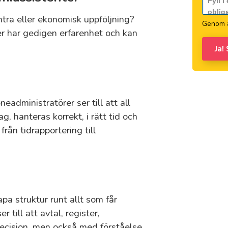
ntra eller ekonomisk uppföljning?
Genom a
r har gedigen erfarenhet och kan
Ja!
eadministratörer ser till att all
g, hanteras korrekt, i rätt tid och
från tidrapportering till
a struktur runt allt som får
till att avtal, register,
ecision, men också med förståelse