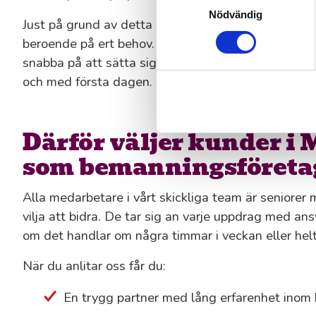
Nödvändig
Just på grund av detta erbjuder vi både korttidsb
beroende på ert behov. Våra seniora konsulter är 
snabba på att sätta sig in i nya rutiner och vana vid
och med första dagen.
Därför väljer kunder i
som bemanningsföreta
Alla medarbetare i vårt skickliga team är senior
vilja att bidra. De tar sig an varje uppdrag med an
om det handlar om några timmar i veckan eller hel
När du anlitar oss får du:
En trygg partner med lång erfarenhet ino