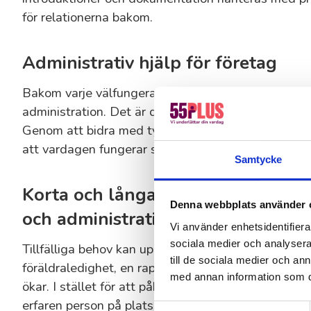
för relationerna bakom.
Administrativ hjälp för företag
Bakom varje välfungerande verksamhet finns en st
administration. Det är där grunden för ordning, eff
Genom att bidra med tydlig struktur, smarta rutiner
att vardagen fungerar smidigt.
Samtycke
Korta och långa uppdrag för bem
Denna webbplats använder 
och administration
Vi använder enhetsidentifierar
sociala medier och analysera 
Tillfälliga behov kan uppstå när du minst anar det
till de sociala medier och a
föräldraledighet, en rapportering ska in, ett nytt p
med annan information som du 
ökar. I stället för att påbörja en lång rekryterings
erfaren person på plats redan inom några dagar.
Samtyckesval