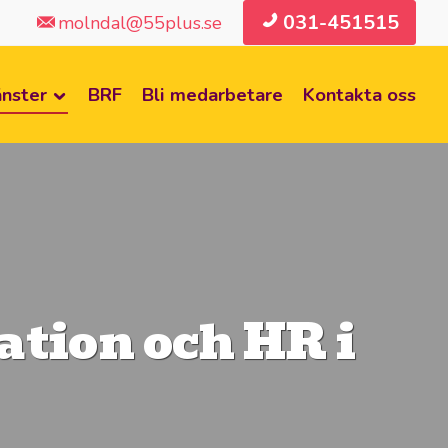
031-451515
molndal@55plus.se
änster
BRF
Bli medarbetare
Kontakta oss
tion och HR i