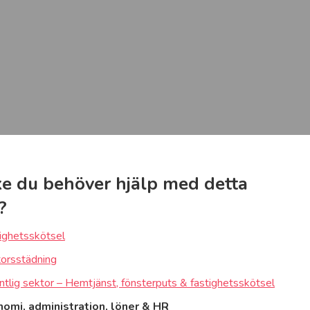
e du behöver hjälp med detta
?
ighetsskötsel
orsstädning
ntlig sektor – Hemtjänst, fönsterputs & fastighetsskötsel
omi, administration, löner & HR