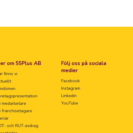
er om 55Plus AB
Följ oss på sociala
medier
r finns vi
Facebook
tuellt
Instagram
mdömen
Linkedin
retagspresentation
YouTube
i medarbetare
i franchisetagare
rriär
OT- och RUT-avdrag
essbilder