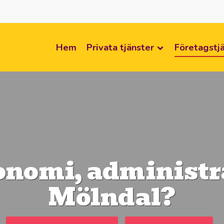
Hem
Privata tjänster
Företagstj
onomi, administra
Mölndal?