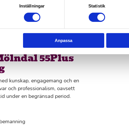
Inställningar
Statistik
emanning och längre uppdrag,
dessutom väldigt självgående,
 att leverera resultat redan från
Anpassa
 Mölndal 55Plus
g
er med kunskap, engagemang och en
svar och professionalism, oavsett
tid under en begränsad period.
m bemanning