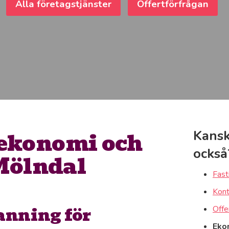
Alla företagstjänster
Offertförfrågan
ekonomi och
Kansk
också
Mölndal
Fast
Kont
anning för
Offe
Ekon