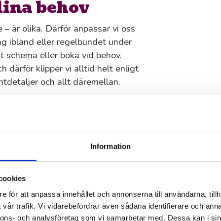
 dina behov
 – är olika. Därför anpassar vi oss
ång ibland eller regelbundet under
t schema eller boka vid behov.
 därför klipper vi alltid helt enligt
antdetaljer och allt däremellan.
ng av oss i
Information
rt kontaktformulär för att berätta om
cookies
ommer snabbt, går igenom dina
e för att anpassa innehållet och annonserna till användarna, tillh
båda.
vår trafik. Vi vidarebefordrar även sådana identifierare och anna
nnons- och analysföretag som vi samarbetar med. Dessa kan i sin