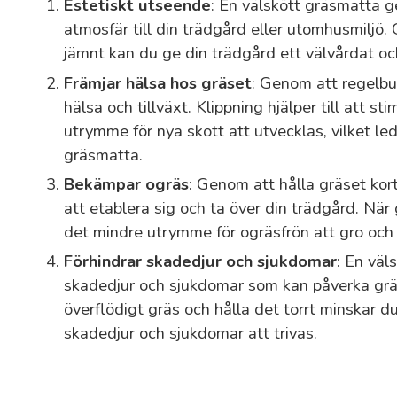
Estetiskt utseende
: En välskött gräsmatta g
atmosfär till din trädgård eller utomhusmiljö.
jämnt kan du ge din trädgård ett välvårdat oc
Främjar hälsa hos gräset
: Genom att regelbu
hälsa och tillväxt. Klippning hjälper till att st
utrymme för nya skott att utvecklas, vilket lede
gräsmatta.
Bekämpar ogräs
: Genom att hålla gräset kor
att etablera sig och ta över din trädgård. När 
det mindre utrymme för ogräsfrön att gro och 
Förhindrar skadedjur och sjukdomar
: En väl
skadedjur och sjukdomar som kan påverka grä
överflödigt gräs och hålla det torrt minskar d
skadedjur och sjukdomar att trivas.