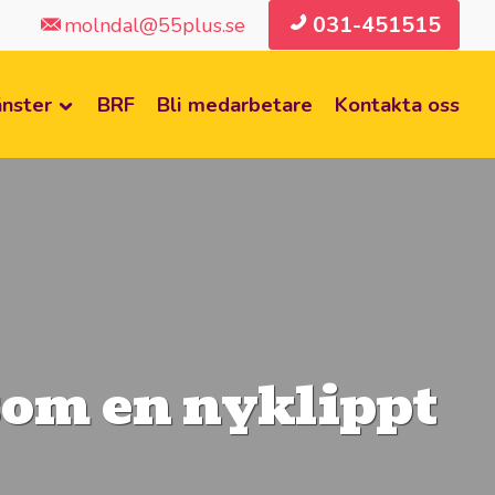
031-451515
molndal@55plus.se
änster
BRF
Bli medarbetare
Kontakta oss
 som en nyklippt