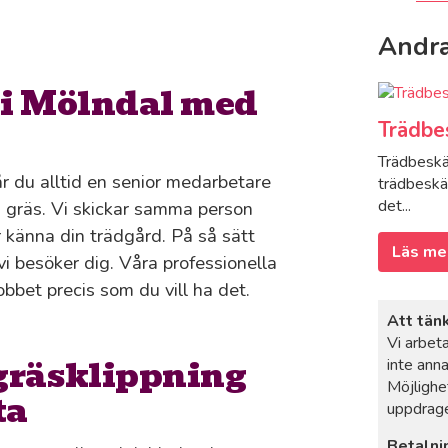
Andra
 i Mölndal med
Trädbe
Trädbeskär
år du alltid en senior medarbetare
trädbeskä
det...
a gräs. Vi skickar samma person
är känna din trädgård. På så sätt
Läs me
i besöker dig. Våra professionella
bbet precis som du vill ha det.
Att tän
Vi arbet
 gräsklippning
inte anna
Möjlighe
ta
uppdrage
Betalni