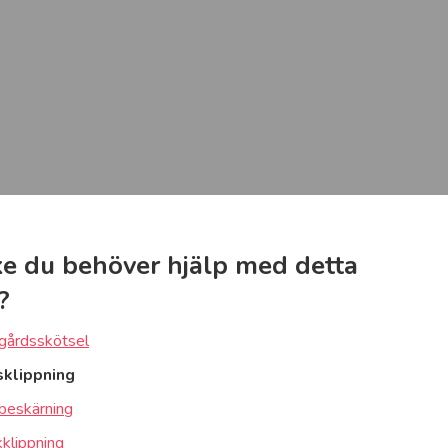
e du behöver hjälp med detta
?
gårdsskötsel
sklippning
beskärning
klippning