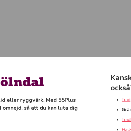
Mölndal
Kansk
också
tid eller ryggvärk. Med 55Plus
Träd
 omnejd, så att du kan luta dig
Grä
Träd
Häck