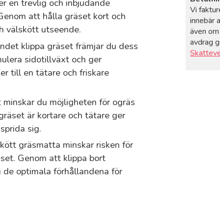
er en trevlig och inbjudande
Vi faktu
 Genom att hålla gräset kort och
innebär 
h välskött utseende.
även om 
avdrag gö
ndet klippa gräset främjar du dess
Skattev
imulera sidotillväxt och ger
r till en tätare och friskare
t minskar du möjligheten för ogräs
gräset är kortare och tätare ger
sprida sig.
skött gräsmatta minskar risken för
set. Genom att klippa bort
u de optimala förhållandena för