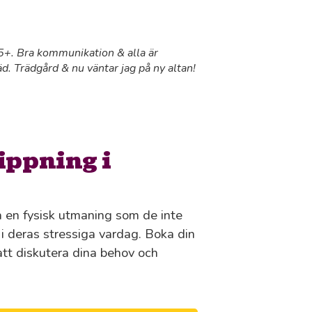
 55+. Bra kommunikation & alla är
äd. Trädgård & nu väntar jag på ny altan!
ippning i
ra en fysisk utmaning som de inte
n i deras stressiga vardag. Boka din
 att diskutera dina behov och