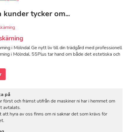
 kunder tycker om...
skärning
ning i Mölndal Ge nytt liv till din trädgård med professionell
rning i Mölndal. 55Plus tar hand om både det estetiska och
r
ka på
ar först och främst utifrån de maskiner ni har i hemmet om
t avtalats.
t att hyra av oss finns om ni saknar det som krävs för
t.
ng