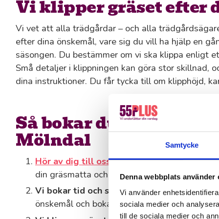
Vi klipper gräset efter
Vi vet att alla trädgårdar – och alla trädgårdsägare
efter dina önskemål, vare sig du vill ha hjälp en g
säsongen. Du bestämmer om vi ska klippa enligt et
Små detaljer i klippningen kan göra stor skillnad, och
dina instruktioner. Du får tycka till om klipphöjd, k
Så bokar du gräsklippni
Mölndal
Samtycke
Hör av dig till oss
: Ring, mejla eller fyll i vå
din gräsmatta och vad du behöver hjälp med.
Denna webbplats använder 
Vi bokar tid och skickar en offert
: Vi återk
Vi använder enhetsidentifierar
önskemål och bokar in en tid som passar oss 
sociala medier och analysera 
till de sociala medier och a