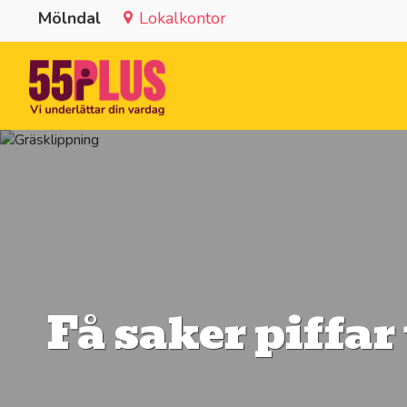
Mölndal
Lokalkontor
Få saker piffar