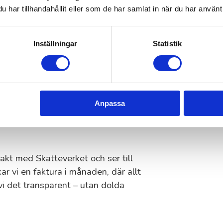
Mölndal besöker dig och klipper din
har tillhandahållit eller som de har samlat in när du har använt 
Inställningar
Statistik
i Mölndal –
riset
 stor din gräsmatta är och om du
Anpassa
 ska göras. Som privatperson får du
r att du bara betalar halva
takt med Skatteverket och ser till
ckar vi en faktura i månaden, där allt
vi det transparent – utan dolda