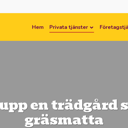
Hem
Privata tjänster
Företagstj
 upp en trädgård
gräsmatta