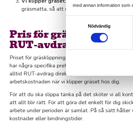
Vi klipper gräset
: En av våra medarbetare i 
med annan information som du 
gräsmatta, så att du slipper att tänka på det.
Samtyckesval
Nödvändig
Pris för gräsklippning 
RUT-avdrag ger halva p
Priset för gräsklippning i Mölndal påverkas av hur
har några specifika preferenser för hur klippningen
alltid RUT-avdrag direkt på fakturan, vilket innebä
arbetskostnaden när vi klipper gräset hos dig.
För att du ska slippa tänka på det sköter vi all kon
att allt blir rätt. För att göra det enkelt för dig ski
arbete under perioden är samlat. På så sätt håller 
kostnader eller bindningstider.