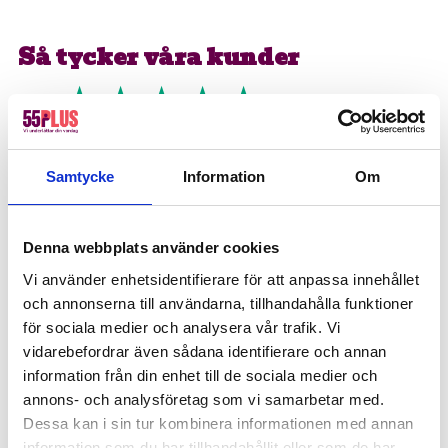
Så tycker våra kunder
★★★★★
Rekommenderar 55Plus!
Smidig och personlig kontakt, både vid
Samtycke
Information
Om
uppstart och med personen som
utförde arbetet. Arbetet är väl utfört och
Denna webbplats använder cookies
priset är väldigt rimligt.
–
Micaela
via
Trustpilot.
Vi använder enhetsidentifierare för att anpassa innehållet
och annonserna till användarna, tillhandahålla funktioner
för sociala medier och analysera vår trafik. Vi
Boka snickare i Mölndal redan
vidarebefordrar även sådana identifierare och annan
idag
information från din enhet till de sociala medier och
annons- och analysföretag som vi samarbetar med.
Behöver du en bra snickare i Mölndal? Då har du
Dessa kan i sin tur kombinera informationen med annan
information som du har tillhandahållit eller som de har