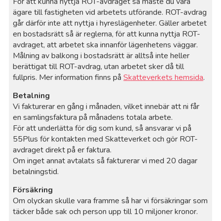
För att kunna nyttja ROT-avdraget så måste du vara
ägare till fastigheten vid arbetets utförande. ROT-avdrag
går därför inte att nyttja i hyreslägenheter. Gäller arbetet
en bostadsrätt så är reglerna, för att kunna nyttja ROT-
avdraget, att arbetet ska innanför lägenhetens väggar.
Målning av balkong i bostadsrätt är alltså inte heller
berättigat till ROT-avdrag, utan arbetet sker då till
fullpris. Mer information finns på
Skatteverkets hemsida
.
Betalning
Vi fakturerar en gång i månaden, vilket innebär att ni får
en samlingsfaktura på månadens totala arbete.
För att underlätta för dig som kund, så ansvarar vi på
55Plus för kontakten med Skatteverket och gör ROT-
avdraget direkt på er faktura.
Om inget annat avtalats så fakturerar vi med 20 dagar
betalningstid.
Försäkring
Om olyckan skulle vara framme så har vi försäkringar som
täcker både sak och person upp till 10 miljoner kronor.