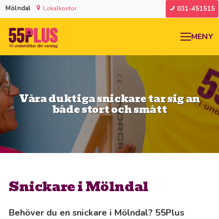
Mölndal
Lokalkontor
031-451515
MENY
Våra duktiga snickare tar sig an
både stort och smått
Snickare i Mölndal
Behöver du en snickare i Mölndal? 55Plus