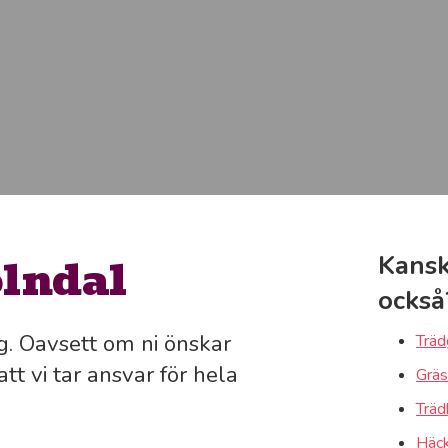
ölndal
Kansk
också
g. Oavsett om ni önskar
Träd
tt vi tar ansvar för hela
Gräs
Träd
Häck