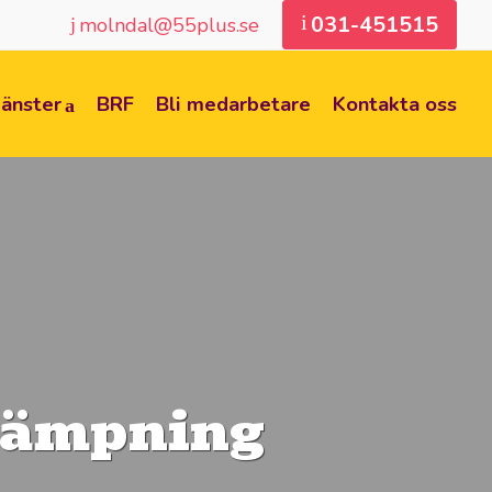
031-451515
molndal@55plus.se
jänster
BRF
Bli medarbetare
Kontakta oss
ekämpning