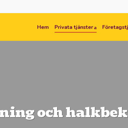
Hem
Privata tjänster
Företagst
ning och halkb