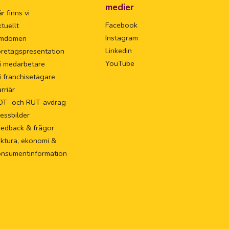
medier
r finns vi
Facebook
tuellt
Instagram
mdömen
Linkedin
retagspresentation
YouTube
i medarbetare
i franchisetagare
rriär
OT- och RUT-avdrag
essbilder
eedback & frågor
ktura, ekonomi &
onsumentinformation