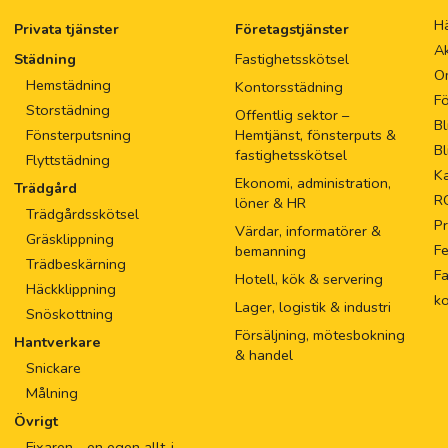
Hä
Privata tjänster
Företagstjänster
Ak
Städning
Fastighetsskötsel
O
Hemstädning
Kontorsstädning
Fö
Storstädning
Offentlig sektor –
Bl
Fönsterputsning
Hemtjänst, fönsterputs &
Bl
fastighetsskötsel
Flyttstädning
Ka
Ekonomi, administration,
Trädgård
R
löner & HR
Trädgårdsskötsel
Pr
Värdar, informatörer &
Gräsklippning
F
bemanning
Trädbeskärning
Fa
Hotell, kök & servering
Häckklippning
k
Lager, logistik & industri
Snöskottning
Försäljning, mötesbokning
Hantverkare
& handel
Snickare
Målning
Övrigt
Fixaren - en egen allt-i-