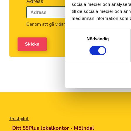
Adress
sociala medier och analysera 
till de sociala medier och a
med annan information som du 
Genom att gå vidare accepterar du vår
integritets-
Samtyckesval
Nödvändig
Skicka
Trustpilot
Ditt 55Plus lokalkontor - Mölndal