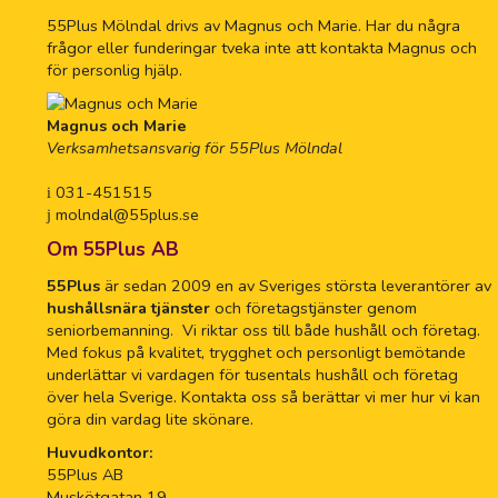
55Plus Mölndal drivs av Magnus och Marie. Har du några
frågor eller funderingar tveka inte att kontakta Magnus och
för personlig hjälp.
Magnus och Marie
Verksamhetsansvarig för 55Plus Mölndal
031-451515
molndal@55plus.se
Om 55Plus AB
55Plus
är sedan 2009 en av Sveriges största leverantörer av
hushållsnära tjänster
och företagstjänster genom
seniorbemanning. Vi riktar oss till både hushåll och företag.
Med fokus på kvalitet, trygghet och personligt bemötande
underlättar vi vardagen för tusentals hushåll och företag
över hela Sverige. Kontakta oss så berättar vi mer hur vi kan
göra din vardag lite skönare.
Huvudkontor:
55Plus AB
Muskötgatan 19