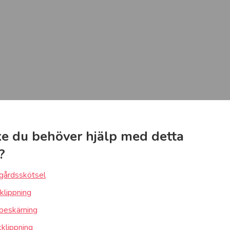
e du behöver hjälp med detta
?
gårdsskötsel
klippning
beskärning
klippning