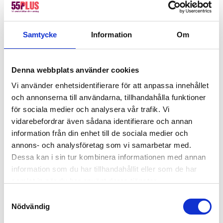
Köksfläkten torkas av ordentligt.
Samtycke
Information
Om
Badrumsstädning
I badrummet rengörs all sanitet, även under och
Denna webbplats använder cookies
runt badkaret, så att inget smuts eller damm
lämnas kvar. Vi rengör kakelväggar och ventiler,
Vi använder enhetsidentifierare för att anpassa innehållet
samt ser till att golvbrunnar är fria från hårrester
och annonserna till användarna, tillhandahålla funktioner
för sociala medier och analysera vår trafik. Vi
och annat som kan blockera avloppet. För att
vidarebefordrar även sådana identifierare och annan
undvika risken för skador brukar vi inte demontera
information från din enhet till de sociala medier och
vattenlåset när vi rengör handfatet.
annons- och analysföretag som vi samarbetar med.
Dessa kan i sin tur kombinera informationen med annan
Tvättstuga och förvaring
information som du har tillhandahållit eller som de har
samlat in när du har använt deras tjänster.
Tvättmaskin, torktumlare och torkskåp rengörs
Samtyckesval
grundligt, både in- och utvändigt, av vårt team. Vi
Nödvändig
rengör även bakom och under maskinerna om det