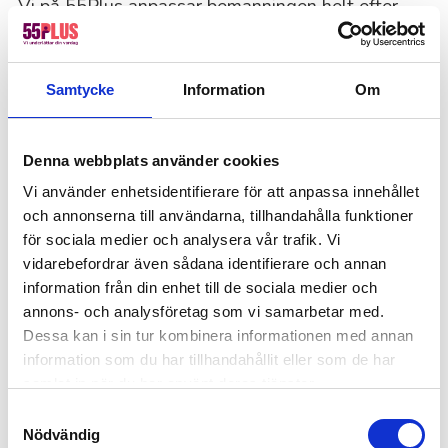
Vi på 55Plus anpassar bemanningen helt efter
dina behov. Kanske handlar det om en kortare
insats vid sjukfrånvaro eller extra händer under
högsäsong: oavsett vilket hittar vi en lösning som
Samtycke
Information
Om
fungerar. Du bestämmer själv hur länge du vill ha
våra medarbetare på plats.
Denna webbplats använder cookies
Vi använder enhetsidentifierare för att anpassa innehållet
Enkel process från förfrågan till uppstart
och annonserna till användarna, tillhandahålla funktioner
Vi vet att tid är värdefullt, därför håller vi
för sociala medier och analysera vår trafik. Vi
vidarebefordrar även sådana identifierare och annan
processen enkel. Du kontaktar oss med dina
information från din enhet till de sociala medier och
behov, vi matchar rätt person och tar hand om allt
annons- och analysföretag som vi samarbetar med.
runt omkring. Under hela samarbetet har du en
Dessa kan i sin tur kombinera informationen med annan
dedikerad kontaktperson som finns till hands för
information som du har tillhandahållit eller som de har
att underlätta processen och snabbt lösa dina
samlat in när du har använt deras tjänster.
problem.
Samtyckesval
Nödvändig