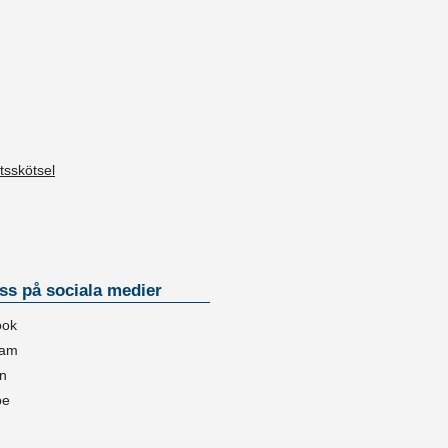
tsskötsel
oss på sociala medier
ook
ram
in
be