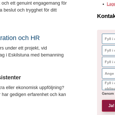
et och ett genuint engagemang för
Lage
 beslut och trygghet för ditt
Kontak
tration och HR
s under ett projekt, vid
öretag i Eskilstuna med bemanning
istenter
tra eller ekonomisk uppföljning?
 har gedigen erfarenhet och kan
Genom a
Ja!