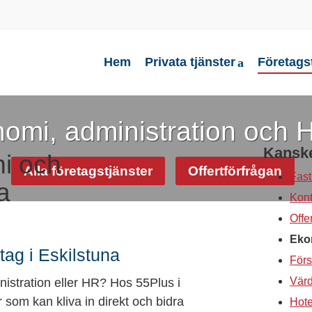
Hem
Privata tjänster
Företags
omi, administration och H
Kanske
i och
Alla företagstjänster
Offertförfrågan
Fast
a
Kont
Offe
Ekon
tag i Eskilstuna
Förs
istration eller HR? Hos 55Plus i
Värd
 som kan kliva in direkt och bidra
Hote