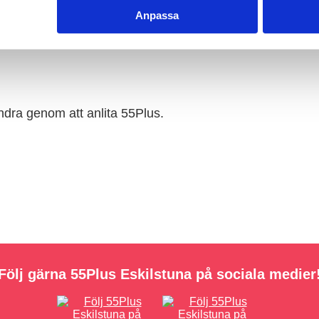
v, så att du får en lösning som
Anpassa
andra genom att anlita 55Plus.
Följ gärna 55Plus Eskilstuna på sociala medier