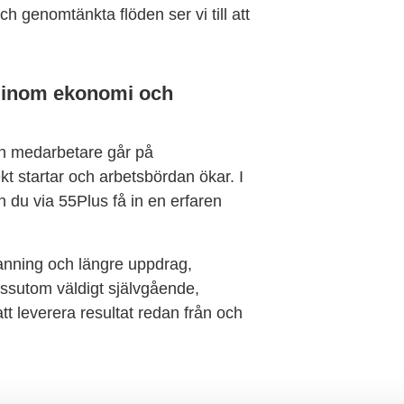
h genomtänkta flöden ser vi till att
g inom ekonomi och
 En medarbetare går på
ekt startar och arbetsbördan ökar. I
n du via 55Plus få in en erfaren
manning och längre uppdrag,
essutom väldigt självgående,
att leverera resultat redan från och