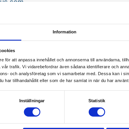
Plus som
r med kunskap, engagemang och en
var och professionalism, oavsett om
Information
nder en begränsad period.
cookies
e för att anpassa innehållet och annonserna till användarna, tillh
emanning
vår trafik. Vi vidarebefordrar även sådana identifierare och anna
nnons- och analysföretag som vi samarbetar med. Dessa kan i sin
har tillhandahållit eller som de har samlat in när du har använt 
ra rutiner direkt
Inställningar
Statistik
t
eller administrativ stöttning i
tta rätt person. Vi matchar