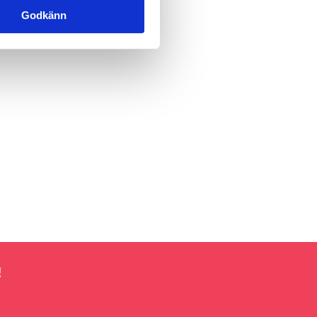
Godkänn
!