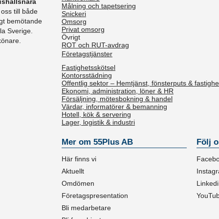
shållsnära
Målning och tapetsering
ss till både
Snickeri
ligt bemötande
Omsorg
Privat omsorg
la Sverige.
Övrigt
könare.
ROT och RUT-avdrag
Företagstjänster
Fastighetsskötsel
Kontorsstädning
Offentlig sektor – Hemtjänst, fönsterputs & fastighe
Ekonomi, administration, löner & HR
Försäljning, mötesbokning & handel
Värdar, informatörer & bemanning
Hotell, kök & servering
Lager, logistik & industri
Mer om 55Plus AB
Följ 
Här finns vi
Faceb
Aktuellt
Instag
Omdömen
Linked
Företagspresentation
YouTu
Bli medarbetare