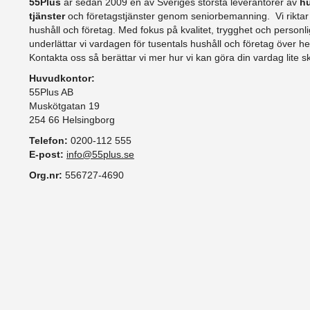
55Plus
är sedan 2009 en av Sveriges största leverantörer av
hu
tjänster
och företagstjänster genom seniorbemanning. Vi riktar o
hushåll och företag. Med fokus på kvalitet, trygghet och person
underlättar vi vardagen för tusentals hushåll och företag över he
Kontakta oss så berättar vi mer hur vi kan göra din vardag lite s
Huvudkontor:
55Plus AB
Muskötgatan 19
254 66 Helsingborg
Telefon:
0200-112 555
E-post:
info@55plus.se
Org.nr:
556727-4690