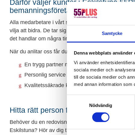
Därför väljer kunder i Eskilstuna 55
bemanningsföretag
Alla medarbetare i vårt skickliga team är seniore
vilja att bidra. De tar sig an varje uppdrag med ans
Samtycke
det handlar om några timmar i veckan eller heltid u
När du anlitar oss får du:
Denna webbplats använder 
Vi använder enhetsidentifierar
En trygg partner med lång erfarenhet inom b
sociala medier och analysera 
Personlig service och snabb återkoppling
till de sociala medier och a
med annan information som du 
Kvalitetssäkrade konsulter som sätter sig in i e
Samtyckesval
Nödvändig
Hitta rätt person för uppdraget snabb
Behöver du en redovisningsekonom, löneadministratör 
Eskilstuna? Hör av dig till oss så hjälper vi dig att hi