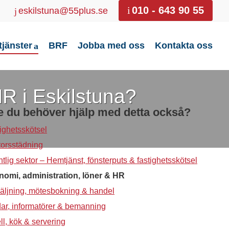
010 - 643 90 55
eskilstuna@55plus.se
tjänster
BRF
Jobba med oss
Kontakta oss
R i Eskilstuna?
 du behöver hjälp med detta också?
ighetsskötsel
orsstädning
ntlig sektor – Hemtjänst, fönsterputs & fastighetsskötsel
omi, administration, löner & HR
äljning, mötesbokning & handel
ar, informatörer & bemanning
ll, kök & servering