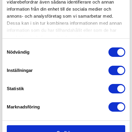
vidarebefordrar även sådana identifierare och annan
årstiderna – exempelvis växer gräset snabbare
information från din enhet till de sociala medier och
under sommaren.
annons- och analysföretag som vi samarbetar med.
Kan man ha ett abonnemang på
Dessa kan i sin tur kombinera informationen med annan
information som du har tillhandahållit eller som de har
trädgårdsskötsel?
samlat in när du har använt deras tjänster.
Självklart kan man det. Hör av dig till oss, så ser
Samtyckesval
vi till att ordna regelbunden trädgårdsskötsel för
Nödvändig
din trädgård i Eskilstuna.
Inställningar
Är trädgårdsskötsel RUT-berättigat?
Absolut! Vi drar av 50% på arbetskostnaden, så
Statistik
länge det inte gäller bortforsling av
trädgårdsavfall till tippen.
Marknadsföring
Kundomdömen om våra