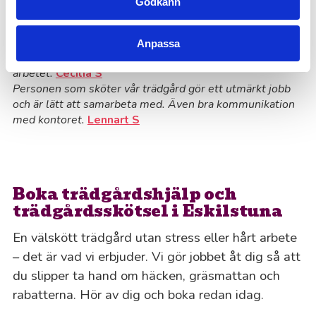
tjänster för trädgårdsskötsel
Godkänn
Klippte större lagerhäggs-häck, murgröna och ett mindre
träd. Blev jättefint! Enkla att kommunicera med, nedlagd
Anpassa
tid stämde bra med uppskattningen som gjordes inför
arbetet.
Cecilia S
Personen som sköter vår trädgård gör ett utmärkt jobb
och är lätt att samarbeta med. Även bra kommunikation
med kontoret.
Lennart S
Boka trädgårdshjälp och
trädgårdsskötsel i Eskilstuna
En välskött trädgård utan stress eller hårt arbete
– det är vad vi erbjuder. Vi gör jobbet åt dig så att
du slipper ta hand om häcken, gräsmattan och
rabatterna. Hör av dig och boka redan idag.