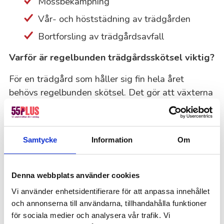
Mossbekämpning
Vår- och höststädning av trädgården
Bortforsling av trädgårdsavfall
Varför är regelbunden trädgårdsskötsel viktig?
För en trädgård som håller sig fin hela året
behövs regelbunden skötsel. Det gör att växterna
trivs, gräsmattan förblir grön och trädgården alltid
ser inbjudande ut.
Hur ofta behövs trädgårdsskötsel?
Samtycke
Information
Om
Hur ofta du behöver hjälp beror på din trädgårds
behov och vad du föredrar. För en riktigt välskött
Denna webbplats använder cookies
trädgård kan vi komma upp till en gång i veckan,
Vi använder enhetsidentifierare för att anpassa innehållet
men oftast räcker två besök i månaden. Behovet
och annonserna till användarna, tillhandahålla funktioner
kan också ändras beroende på vädret och
för sociala medier och analysera vår trafik. Vi