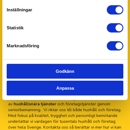
Trustpilot
Inställningar
Ditt 55Plus lokalkontor - Eskilstuna
55Plus Eskilstuna drivs av Peter Lisciak. Har du några frågor
Statistik
eller funderingar tveka inte att kontakta Peter för personlig
hjälp.
Marknadsföring
Peter Lisciak
Verksamhetsansvarig för 55Plus Eskilstuna
010 - 643 90 55
Godkänn
eskilstuna@55plus.se
Adress: Fagottvägen 1, 633 47 Eskilstuna
Om 55Plus AB
Anpassa
55Plus
är sedan 2009 en av Sveriges största leverantörer
av
hushållsnära tjänster
och företagstjänster genom
seniorbemanning. Vi riktar oss till både hushåll och företag.
Med fokus på kvalitet, trygghet och personligt bemötande
underlättar vi vardagen för tusentals hushåll och företag
över hela Sverige. Kontakta oss så berättar vi mer hur vi kan