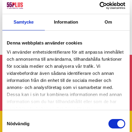
Om olyckan skulle vara framme så har vi försäkringar som
täcker både sak och person upp till 10 miljoner kronor. Då
lokala avvikelser kan förekomma så ber vi dig att ta kontakt
med ditt lokalkontor för mer information.
Samtycke
Information
Om
Denna webbplats använder cookies
Vi använder enhetsidentifierare för att anpassa innehållet
och annonserna till användarna, tillhandahålla funktioner
för sociala medier och analysera vår trafik. Vi
Följ gärna 55Plus Eskilstuna på sociala
vidarebefordrar även sådana identifierare och annan
medier!
information från din enhet till de sociala medier och
annons- och analysföretag som vi samarbetar med.
Dessa kan i sin tur kombinera informationen med annan
information som du har tillhandahållit eller som de har
samlat in när du har använt deras tjänster.
Samtyckesval
Nödvändig