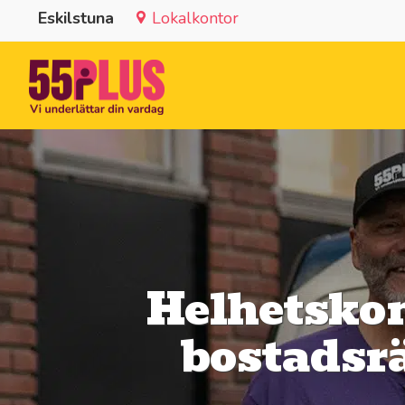
Eskilstuna
Lokalkontor
Helhetskon
bostadsrä