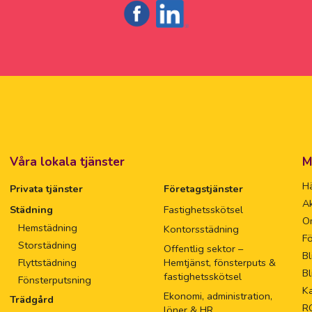
Våra lokala tjänster
M
Hä
Privata tjänster
Företagstjänster
Ak
Städning
Fastighetsskötsel
O
Hemstädning
Kontorsstädning
Fö
Storstädning
Offentlig sektor –
Bl
Flyttstädning
Hemtjänst, fönsterputs &
Bl
fastighetsskötsel
Fönsterputsning
Ka
Ekonomi, administration,
Trädgård
R
löner & HR