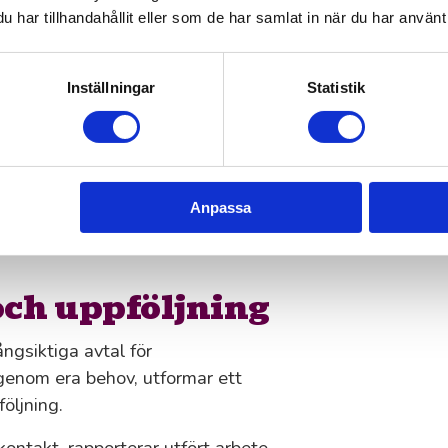
gångvägar.
har tillhandahållit eller som de har samlat in när du har använt 
ötsel i
Inställningar
Statistik
 och hållet på uppdragets
 om det handlar om bemanning eller
Anpassa
iser utan dolda avgifter.
och uppföljning
ngsiktiga avtal för
igenom era behov, utformar ett
följning.
kontakt, rapporterar utfört arbete