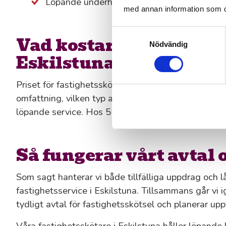
Löpande underhåll av buskar, rabatter och 
med annan information som du 
Samtyckesval
Vad kostar fastighetssk
Nödvändig
Eskilstuna?
Priset för fastighetsskötsel i Eskilstuna beror helt
omfattning, vilken typ av tjänster du behöver och
löpande service. Hos 55Plus får du alltid tydliga pr
Så fungerar vårt avtal 
Som sagt hanterar vi både tillfälliga uppdrag och lå
fastighetsservice i Eskilstuna. Tillsammans går vi 
tydligt avtal för fastighetsskötsel och planerar upp
Våra fastighetsskötare i Eskilstuna håller löpande 