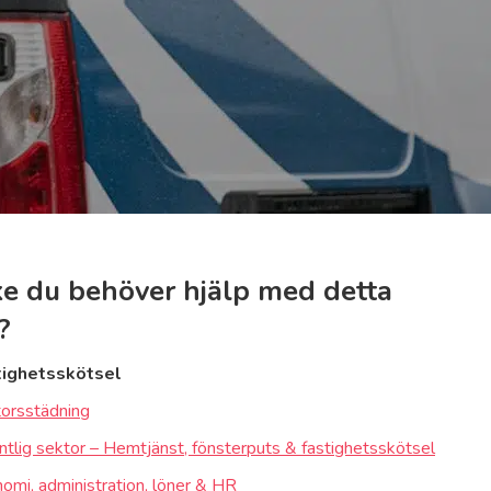
e du behöver hjälp med detta
?
tighetsskötsel
orsstädning
ntlig sektor – Hemtjänst, fönsterputs & fastighetsskötsel
omi, administration, löner & HR