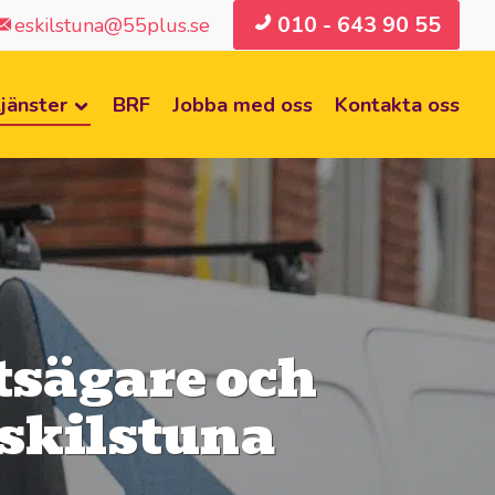
010 - 643 90 55
eskilstuna@55plus.se
jänster
BRF
Jobba med oss
Kontakta oss
tsägare och
Eskilstuna