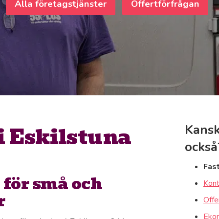
Alla företagstjänster
Offertförfrågan
i Eskilstuna
Kansk
också
Fas
 för små och
Kont
r
Offe
Ekon