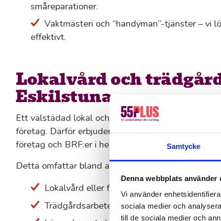
småreparationer.
Vaktmästeri och “handyman”-tjänster – vi lö
effektivt.
Lokalvård och trädgård
Eskilstuna
Ett välstädad lokal och en prydlig gård gör mycket 
företag. Därför erbjuder vi både lokalvård och prof
företag och BRF:er i hela Eskilstuna.
Samtycke
Detta omfattar bland annat:
Denna webbplats använder 
Lokalvård eller företagsstäd med fasta rutin
Vi använder enhetsidentifierar
Trädgårdsarbete, plantering och gräsklippni
sociala medier och analysera 
till de sociala medier och a