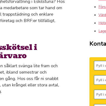
ghetsförvaltning i Eskilstuna? Hos
Förs
iora medarbetare som tar hand om
ll trappstädning och enklare
Värd
företag och BRF:er tillfälligt,
Hote
Lager
Konta
sskötsel i
ärvaro
n såklart svänga lite fram och
 det, ibland semestrar och
en gång. Hos oss får ni snabbt
 utan krångel eller stora avtal,
.