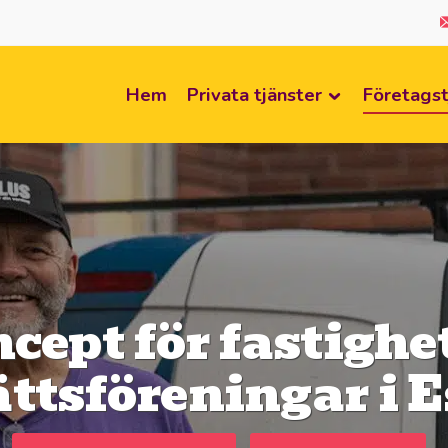
Hem
Privata tjänster
Företagst
cept för fastighe
ttsföreningar i 