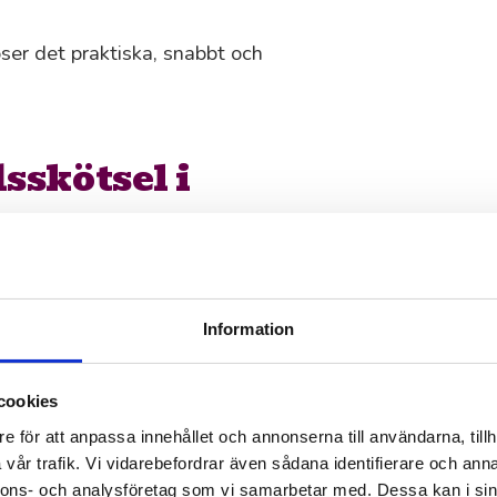
ser det praktiska, snabbt och
sskötsel i
för helhetsintrycket för ert
essionella trädgårdstjänster för
Information
cookies
er.
e för att anpassa innehållet och annonserna till användarna, tillh
ng.
vår trafik. Vi vidarebefordrar även sådana identifierare och anna
nnons- och analysföretag som vi samarbetar med. Dessa kan i sin