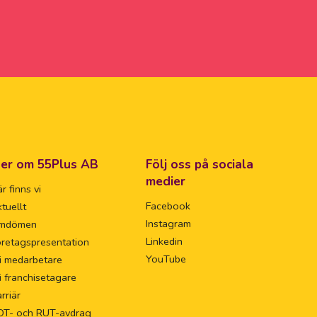
er om 55Plus AB
Följ oss på sociala
medier
r finns vi
Facebook
tuellt
Instagram
mdömen
Linkedin
retagspresentation
YouTube
i medarbetare
i franchisetagare
rriär
OT- och RUT-avdrag