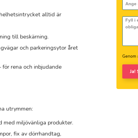
helhetsintrycket alltid är
ing till beskärning.
gvägar och parkeringsytor året
Genom a
– för rena och inbjudande
Ja!
mma utrymmen:
d med miljövänliga produkter.
ampor, fix av dörrhandtag,